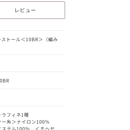
レビュー
ストール＜10BR＞（編み
0BR
ーラフィネ1種
ァー糸＞ナイロン100％
ステル100％ ＜モヘヤ