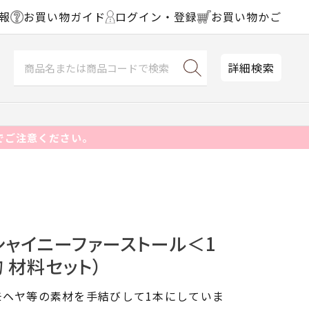
報
お買い物ガイド
ログイン・登録
お買い物かご
詳細検索
でご注意ください。
シャイニーファーストール＜1
物 材料セット）
モヘヤ等の素材を手結びして1本にしていま