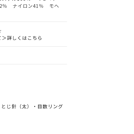
2％ ナイロン41％ モヘ
☆
て＞詳しくはこちら
ギ針・とじ針（太）・目数リング