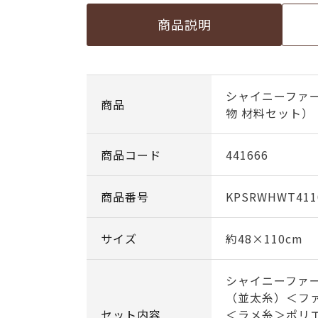
商品説明
シャイニーファー
商品
物 材料セット）
商品コード
441666
商品番号
KPSRWHWT411
サイズ
約48×110cm
シャイニーファ
（並太糸）＜フ
セット内容
＜ラメ糸＞ポリエ