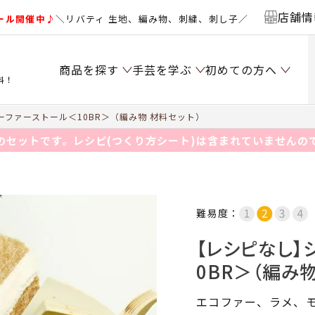
店舗情
ール開催中♪
＼リバティ 生地、編み物、刺繍、刺し子／
商品を探す
手芸を学ぶ
初めての方へ
料！
ファーストール＜10BR＞（編み物 材料セット）
のセットです。レシピ(つくり方シート)は含まれていませんの
難易度：
【レシピなし】
0BR＞（編み
エコファー、ラメ、