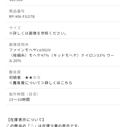
商品番号
RP-KN-FG378
サイズ
※詳しくは画像を参照ください。
画像使用糸
ファインモヘヤcol01IV
（極細糸）モヘヤ47％（キッドモヘヤ）ナイロン33％ ウー
ル20％
難易度
初級者 ★★☆☆
＜難易度について＞詳しくはこちら
製作時間（目安）
15～30時間
【在庫表示について】
この商品の「△」は在庫少量の表示です。