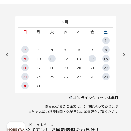
8月
土
日
月
火
水
木
金
土
5
1
2
2
3
4
5
6
7
8
9
9
10
11
12
13
14
15
6
16
17
18
19
20
21
22
23
24
25
26
27
28
29
30
31
オンラインショップ休業日
※Webからのご注文は、24時間承っております
※各実店舗の営業時間・休業日は
店舗情報
をご覧ください
ホビーラホビーレ
公式アプリで最新情報をお届け！