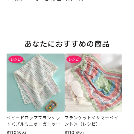
あなたにおすすめの商品
ベビードロップブランケッ
ブランケット＜サマーペイ
ト＜プルミエオーガニック
ント＞（レシピ）
コットン＞（レシピ）
¥110
¥110
(税込)
(税込)