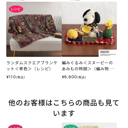
ランダムスクエアブランケ
編みぐるみ＜スヌーピーの
ット＜単色＞（レシピ）
あみもの時間＞（編み物 材
料セット）
¥110
¥6,600
(税込)
(税込)
他のお客様はこちらの商品も見て
います