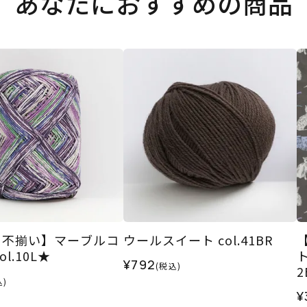
あなたにおすすめの商品
ト不揃い】マーブルコ
ウールスイート col.41BR
ol.10L★
¥792
(税込)
込)
¥