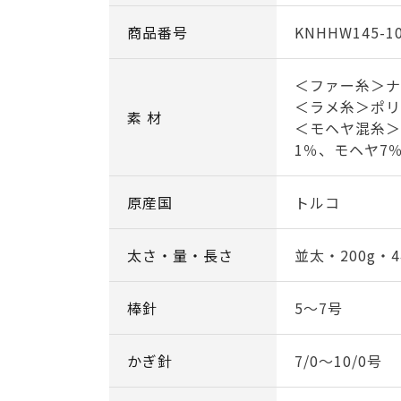
商品番号
KNHHW145-1
＜ファー糸＞ナ
＜ラメ糸＞ポリ
素 材
＜モヘヤ混糸＞
1％、モヘヤ7
原産国
トルコ
太さ・量・長さ
並太・200g・4
棒針
5～7号
かぎ針
7/0～10/0号