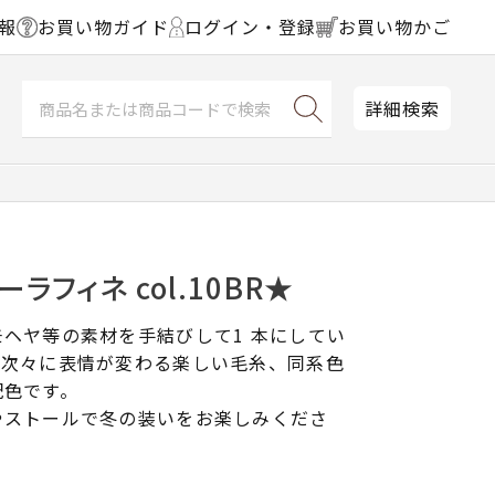
報
お買い物ガイド
ログイン・登録
お買い物かご
詳細検索
ラフィネ col.10BR★
ヘヤ等の素材を手結びして1 本にしてい
、次々に表情が変わる楽しい毛糸、同系色
配色です。
やストールで冬の装いをお楽しみくださ