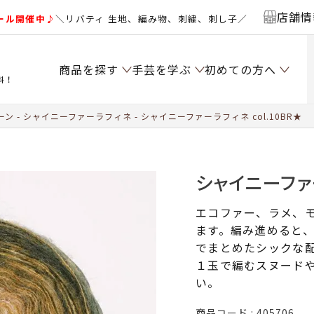
店舗情
ール開催中♪
＼リバティ 生地、編み物、刺繍、刺し子／
商品を探す
手芸を学ぶ
初めての方へ
料！
ーン
シャイニーファーラフィネ
シャイニーファーラフィネ col.10BR★
シャイニーファー
エコファー、ラメ、モ
ます。編み進めると
でまとめたシックな
１玉で編むスヌード
い。
商品コード
405706