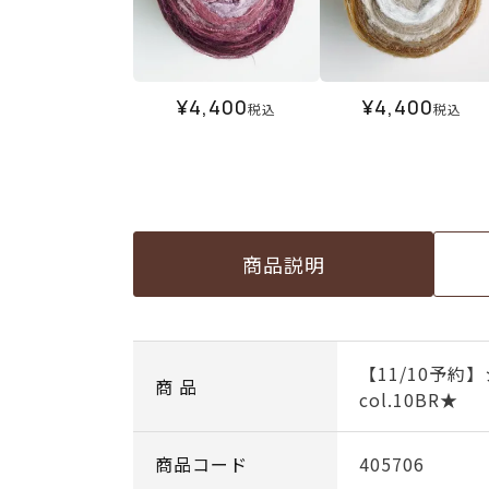
¥
4,400
¥
4,400
税込
税込
商品説明
【11/10予
商 品
col.10BR★
商品コード
405706