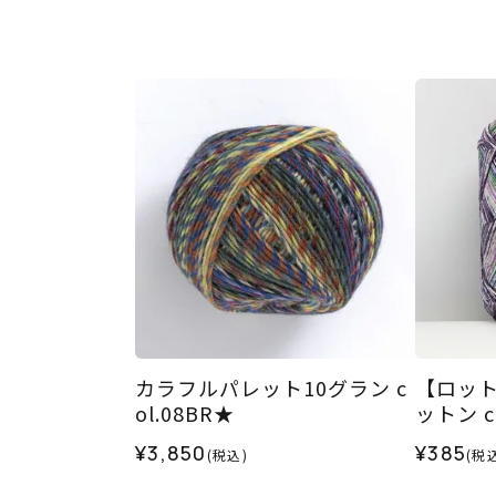
カラフルパレット10グラン c
【ロッ
ol.08BR★
ットン c
¥3,850
¥385
(税込)
(税