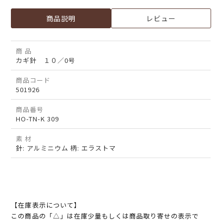
商品説明
レビュー
商 品
カギ針 １０／0号
商品コード
501926
商品番号
HO-TN-K 309
素 材
針: アルミニウム 柄: エラストマ
【在庫表示について】
この商品の「△」は在庫少量もしくは商品取り寄せの表示で