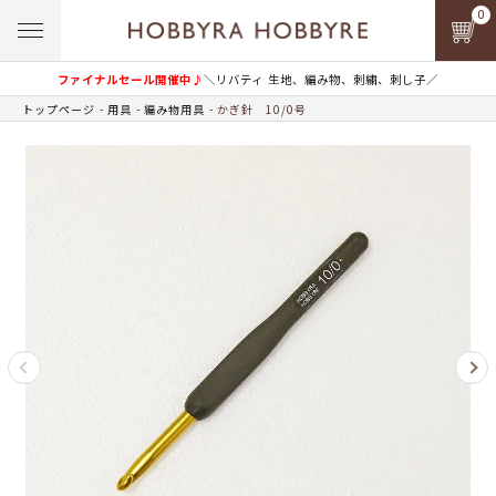
0
ファイナルセール開催中♪
＼リバティ 生地、編み物、刺繍、刺し子／
トップページ
用具
編み物用具
かぎ針 10/0号