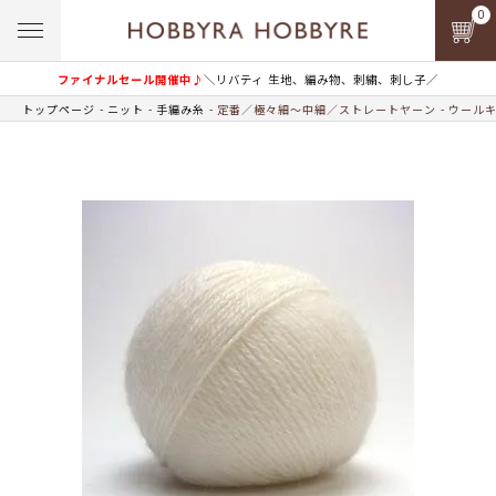
0
ファイナルセール開催中♪
＼リバティ 生地、編み物、刺繍、刺し子／
トップページ
ニット
手編み糸
定番／極々細～中細／ストレートヤーン
ウールキ