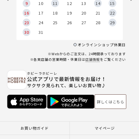
9
9
10
11
12
13
14
15
6
16
17
18
19
20
21
22
23
24
25
26
27
28
29
30
31
オンラインショップ休業日
※Webからのご注文は、24時間承っております
※各実店舗の営業時間・休業日は
店舗情報
をご覧ください
ホビーラホビーレ
公式アプリで最新情報をお届け！
サクサク見られて、楽しいお買い物♪
詳しくはこちら
お買い物ガイド
マイページ