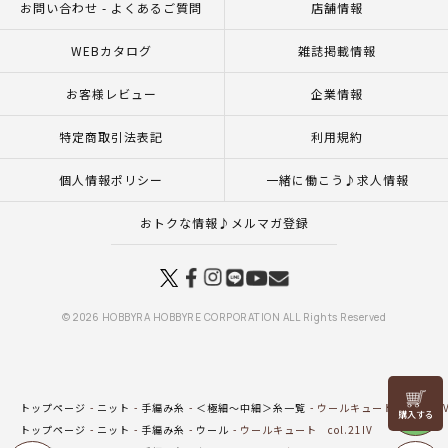
お問い合わせ - よくあるご質問
店舗情報
WEBカタログ
雑誌掲載情報
お客様レビュー
企業情報
特定商取引法表記
利用規約
個人情報ポリシー
一緒に働こう♪求人情報
おトクな情報♪メルマガ登録
© 2026 HOBBYRA HOBBYRE CORPORATION ALL Rights Reserved
リリヤン
トップページ
ニット
手編み糸
＜極細～中細＞糸一覧
ウールキュート col.21I
フェア
トップページ
ニット
手編み糸
ウール
ウールキュート col.21IV