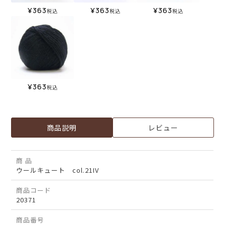
¥
363
¥
363
¥
363
税込
税込
税込
¥
363
税込
商品説明
レビュー
商 品
ウールキュート col.21IV
商品コード
20371
商品番号