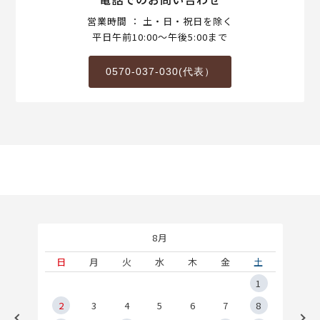
営業時間 ： 土・日・祝日を除く
平日午前10:00～午後5:00まで
0570-037-030(代表）
8月
土
日
月
火
水
木
金
土
5
1
2
2
3
4
5
6
7
8