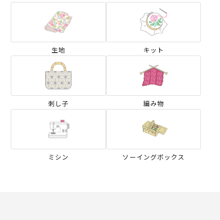
生地
キット
刺し子
編み物
ミシン
ソーイングボックス