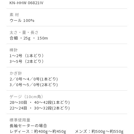
KN-HHW 06821IV
素 材
ウール 100%
太さ・量・長さ
合細 ・25g ・ 150m
棒針
1～2号（1本どり）
3～5号（2本どり）
かぎ針
2／0号～4／0号(1本どり)
3／0号～5／0号(2本どり)
ゲージ（10cm角）
28～30目 ・ 40～42段(1本どり)
22～24目 ・ 30～32段(2本どり)
標準使用量
長袖セーターの場合
レディース：約400g～約450g メンズ：約500g～約550g