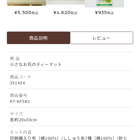
¥
5,500
¥
4,620
¥
935
税込
税込
税込
商品説明
レビュー
商 品
小さなお花のティーマット
商品コード
351434
商品番号
KT-KF582
サイズ
各約20x30cm
セット内容
印刷線入り布（綿100％）/ししゅう糸7種（綿100％）/針と