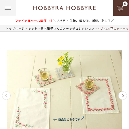
0
ファイナルセール開催中♪
＼リバティ 生地、編み物、刺繍、刺し子／
トップページ
キット
青木和子さんのステッチコレクション
小さなお花のティーマ