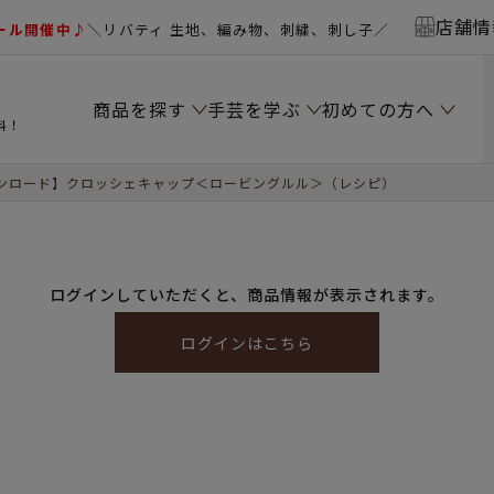
店舗情
ール開催中♪
＼リバティ 生地、編み物、刺繍、刺し子／
商品を探す
手芸を学ぶ
初めての方へ
料！
ンロード】クロッシェキャップ＜ロービングルル＞（レシピ）
ログインしていただくと、商品情報が表示されます。
ログインはこちら