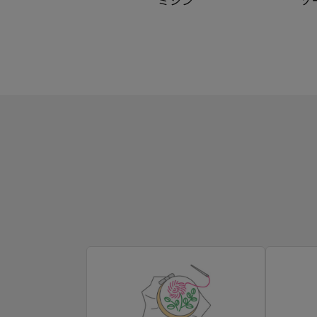
ミシン
ソ