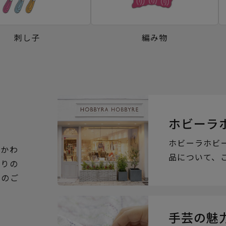
刺し子
編み物
ホビーラ
ホビーラホビ
るかわ
品について、
ぶりの
らのご
手芸の魅