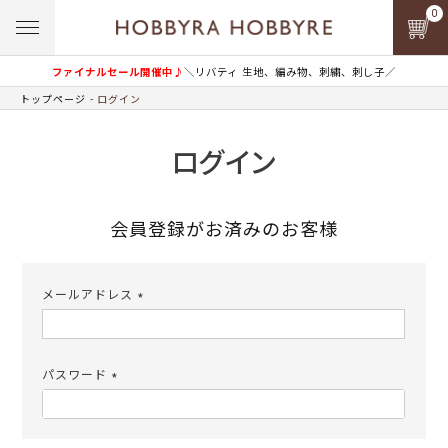
0
ファイナルセール開催中♪
＼リバティ 生地、編み物、刺繍、刺し子／
トップページ
ログイン
ログイン
会員登録がお済みのお客様
メールアドレス
(必
須)
パスワード
(必
須)