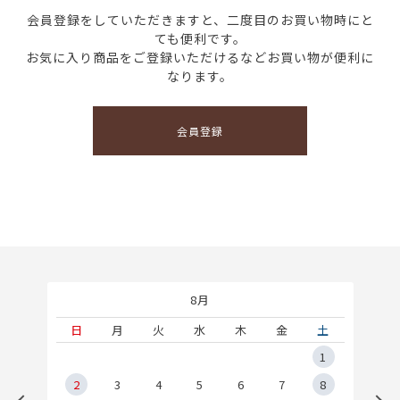
会員登録をしていただきますと、二度目のお買い物時にと
ても便利です。
お気に入り商品をご登録いただけるなどお買い物が便利に
なります。
会員登録
8月
土
日
月
火
水
木
金
土
5
1
2
2
3
4
5
6
7
8