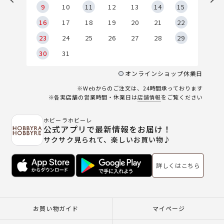
9
9
10
11
12
13
14
15
6
16
17
18
19
20
21
22
23
24
25
26
27
28
29
30
31
オンラインショップ休業日
※Webからのご注文は、24時間承っております
※各実店舗の営業時間・休業日は
店舗情報
をご覧ください
ホビーラホビーレ
公式アプリで最新情報をお届け！
サクサク見られて、楽しいお買い物♪
詳しくはこちら
お買い物ガイド
マイページ