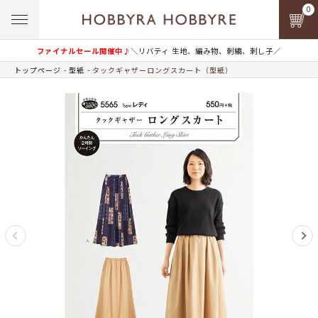
0
ファイナルセール開催中♪
＼リバティ 生地、編み物、刺繍、刺し子／
トップページ
型紙
タックギャザーロングスカート（型紙）