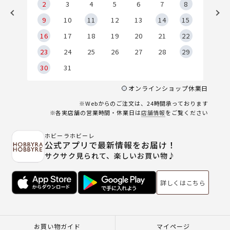
2
2
3
4
5
6
7
8
9
9
10
11
12
13
14
15
6
16
17
18
19
20
21
22
23
24
25
26
27
28
29
30
31
オンラインショップ休業日
※Webからのご注文は、24時間承っております
※各実店舗の営業時間・休業日は
店舗情報
をご覧ください
ホビーラホビーレ
公式アプリで最新情報をお届け！
サクサク見られて、楽しいお買い物♪
詳しくはこちら
お買い物ガイド
マイページ