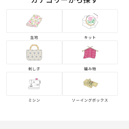
生地
キット
刺し子
編み物
ミシン
ソーイングボックス