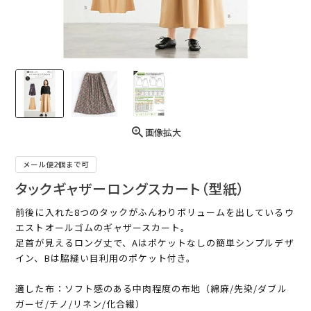
画像拡大
メール便2個まで可
タックギャザーロングスカート（型紙）
前後に入れた8つのタックがふんわりボリュームを出しているウ
エストオールゴムのギャザースカート。
足首が見えるロング丈で、Aはポケットなしの簡単シンプルデザ
イン、Bは脇縫い目利用のポケット付き。
適した布：ソフト感のある中肉程度の布地（綿麻/先染/ダブル
ガーゼ/チノ/リネン/化合繊）