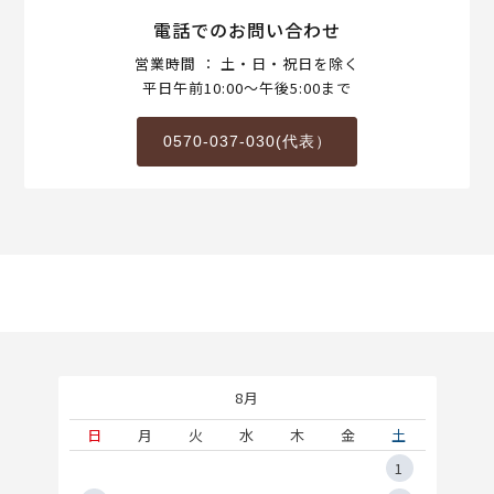
電話でのお問い合わせ
営業時間 ： 土・日・祝日を除く
平日午前10:00～午後5:00まで
0570-037-030(代表）
8月
土
日
月
火
水
木
金
土
5
1