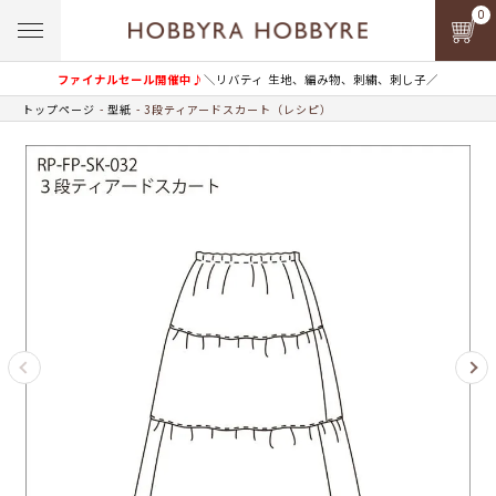
0
ファイナルセール開催中♪
＼リバティ 生地、編み物、刺繍、刺し子／
トップページ
型紙
3段ティアードスカート（レシピ）