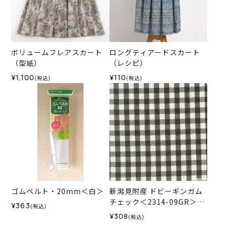
ボリュームフレアスカート
ロングティアードスカート
（型紙）
（レシピ）
¥1,100
¥110
(税込)
(税込)
ゴムベルト・20mm＜白＞
新潟見附産 ドビーギンガム
チェック＜2314-09GR＞生
¥363
(税込)
地 ホビーラホビーレデザイ
¥308
(税込)
ンコレクション