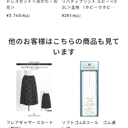
ドレスセット＜ゆかた・お
リバティプリント ルビー＜0
花＞
3L＞生地 （ホビーラホビー
レオリジナル）2024ES
¥3,740
¥261
(税込)
(税込)
他のお客様はこちらの商品も見て
います
フレアギャザースカート
ソフトゴム8コール ゴム通