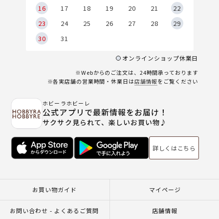
6
16
17
18
19
20
21
22
23
24
25
26
27
28
29
30
31
オンラインショップ休業日
※Webからのご注文は、24時間承っております
※各実店舗の営業時間・休業日は
店舗情報
をご覧ください
ホビーラホビーレ
公式アプリで最新情報をお届け！
サクサク見られて、楽しいお買い物♪
詳しくはこちら
お買い物ガイド
マイページ
お問い合わせ - よくあるご質問
店舗情報