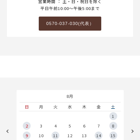
営業時間 ： 土・日・祝日を除く
平日午前10:00～午後5:00まで
0570-037-030(代表）
8月
土
日
月
火
水
木
金
土
5
1
2
2
3
4
5
6
7
8
9
9
10
11
12
13
14
15