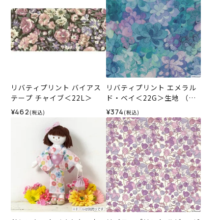
リバティプリント バイアス
リバティプリント エメラル
テープ チャイブ＜22L＞
ド・ベイ＜22G＞生地 （ホ
ビーラホビーレオリジナ
¥462
¥374
(税込)
(税込)
ル）2026SS