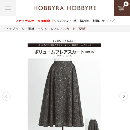
0
ファイナルセール開催中♪
＼リバティ 生地、編み物、刺繍、刺し子／
トップページ
型紙
ボリュームフレアスカート（型紙）