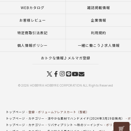
WEBカタログ
雑誌掲載情報
お客様レビュー
企業情報
特定商取引法表記
利用規約
個人情報ポリシー
一緒に働こう♪求人情報
おトクな情報♪メルマガ登録
© 2026 HOBBYRA HOBBYRE CORPORATION ALL Rights Reserved
トップページ
登録
ボリュームフレアスカート（型紙）
トップページ
カテゴリー
涼やかな素材でハンドメイド(2024年3月19日発売）
ボ
トップページ
カテゴリー
リバティプリント ～秋のソーイング～
ボリュームフレ
リリヤン