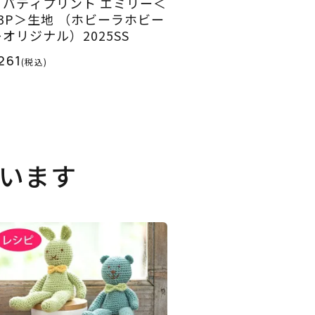
リバティプリント エミリー＜
43P＞生地 （ホビーラホビー
レオリジナル）2025SS
261
(税込)
います