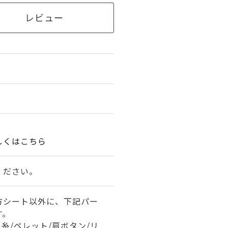
レビュー
しくはこちら
ください。
方シート以外に、下記パー
す。
糸/ペレット/肩ボタン/リ