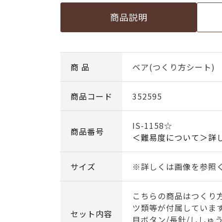
商品説明
商 品
ベア(つくり方シート)
商品コード
352595
IS-1158☆
商品番号
＜難易度について＞詳
サイズ
※詳しくは画像を参照
こちらの商品はつくり
ツ類等が付属していま
セット内容
目ボタン/長針/ししゅう