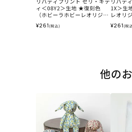
リバティプリント セリ・キテ
リバティ
ィ＜08Y2＞生地 ★復刻色
1X＞生
（ホビーラホビーレオリジナ
レオリジ
ル）2025SS
¥261
¥261
(税込)
(税込
他の