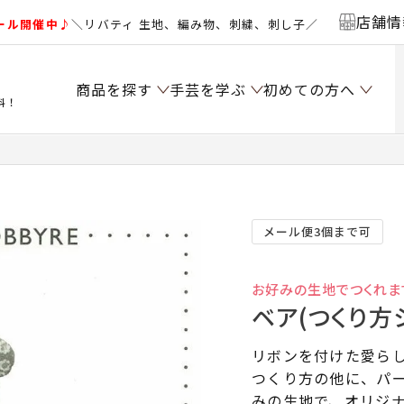
店舗情
ール開催中♪
＼リバティ 生地、編み物、刺繍、刺し子／
商品を探す
手芸を学ぶ
初めての方へ
料！
メール便3個まで可
お好みの生地でつくれま
ベア(つくり方
リボンを付けた愛ら
つくり方の他に、パ
みの生地で、オリジ