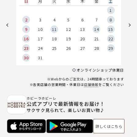
土
日
月
火
水
木
金
土
5
1
2
2
3
4
5
6
7
8
9
9
10
11
12
13
14
15
6
16
17
18
19
20
21
22
23
24
25
26
27
28
29
30
31
オンラインショップ休業日
※Webからのご注文は、24時間承っております
※各実店舗の営業時間・休業日は
店舗情報
をご覧ください
ホビーラホビーレ
公式アプリで最新情報をお届け！
サクサク見られて、楽しいお買い物♪
詳しくはこちら