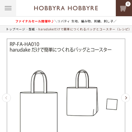
0
ファイナルセール開催中♪
＼リバティ 生地、編み物、刺繍、刺し子／
トップページ
型紙
harudakeだけで簡単につくれるバッグとコースター（レシピ）