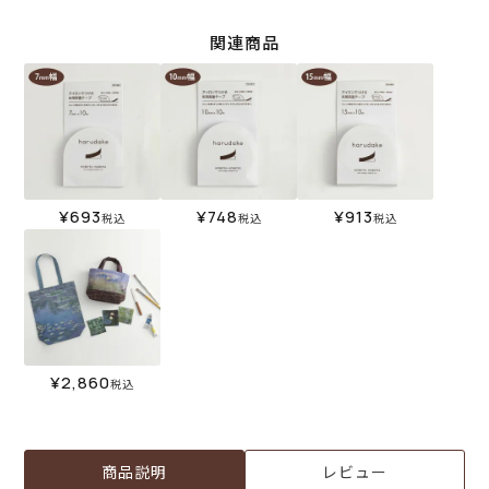
関連商品
¥
693
¥
748
¥
913
税込
税込
税込
¥
2,860
税込
商品説明
レビュー