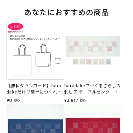
あなたにおすすめの商品
【無料ダウンロード】haru
harudakeでつくるさらしの
dakeだけで簡単につくれる
刺し子 テーブルセンター＆
バッグとコースター
コースター＜WH1＞（材料
¥0
¥3,817
(税込)
(税込)
セット）