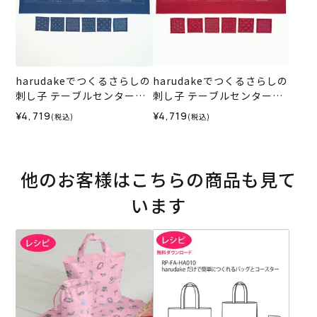
harudakeでつくるさらしの
harudakeでつくるさらしの
刺し子 テーブルセンター＆
刺し子 テーブルセンター＆
コースター＜N1＞（材料セ
コースター＜R1＞（材料セ
¥4,719
¥4,719
(税込)
(税込)
ット）
ット）
他のお客様はこちらの商品も見て
います