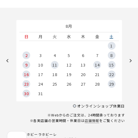
8月
土
日
月
火
水
木
金
土
5
1
2
2
3
4
5
6
7
8
9
9
10
11
12
13
14
15
6
16
17
18
19
20
21
22
23
24
25
26
27
28
29
30
31
オンラインショップ休業日
※Webからのご注文は、24時間承っております
※各実店舗の営業時間・休業日は
店舗情報
をご覧ください
ホビーラホビーレ