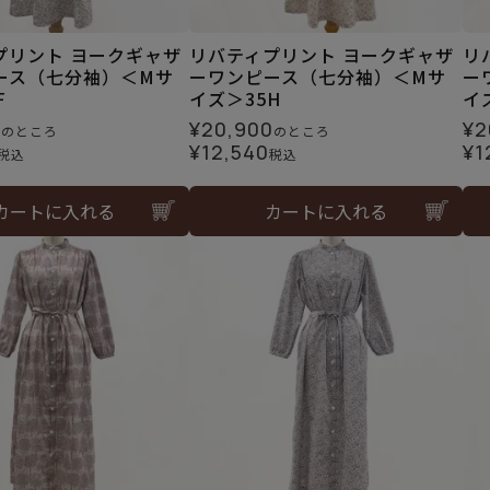
プリント ヨークギャザ
リバティプリント ヨークギャザ
リ
ース（七分袖）＜Mサ
ーワンピース（七分袖）＜Mサ
ー
F
イズ＞35H
イ
0
¥
20,900
¥
2
のところ
のところ
¥
12,540
¥
1
税込
税込
カートに入れる
カートに入れる