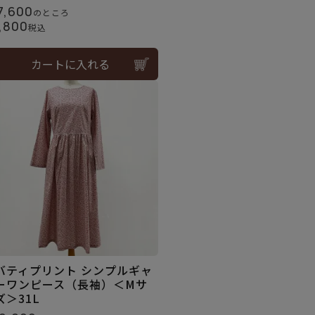
7,600
のところ
,800
税込
カートに入れる
バティプリント シンプルギャ
ーワンピース（長袖）＜Mサ
ズ＞31L