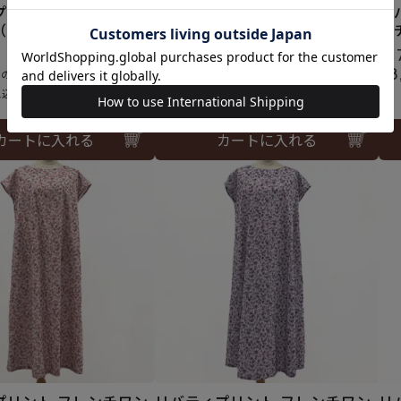
プリント プチカラーワ
リバティプリント リップル フレ
リ
（長袖）＜Mサイズ＞3
ンチワンピース＜Mサイズ＞03A
ン
¥
17,600
¥
1
のところ
0
¥
8,800
¥
8
のところ
税込
税込
カートに入れる
カートに入れる