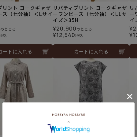
プリント ヨークギャザ
リバティプリント ヨークギャザ
リ
ース（七分袖）＜Lサイ
ーワンピース（七分袖）＜LLサ
ー
イズ＞35H
イ
0
¥
20,900
¥
2
のところ
のところ
¥
12,540
¥
1
税込
税込
カートに入れる
カートに入れる