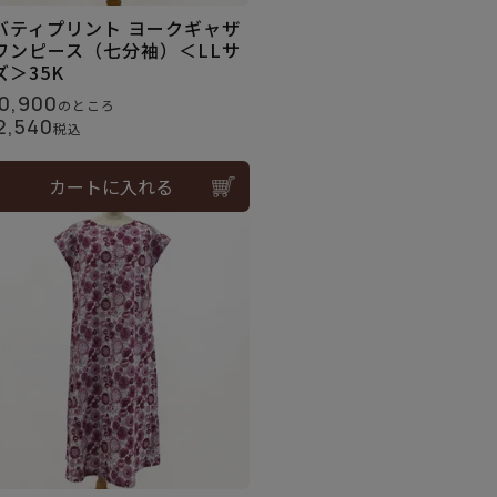
バティプリント ヨークギャザ
ワンピース（七分袖）＜LLサ
ズ＞35K
0,900
のところ
2,540
税込
カートに入れる