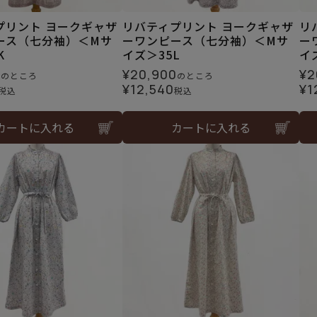
プリント ヨークギャザ
リバティプリント ヨークギャザ
リ
ース（七分袖）＜Mサ
ーワンピース（七分袖）＜Mサ
ー
K
イズ＞35L
イ
0
¥
20,900
¥
2
のところ
のところ
¥
12,540
¥
1
税込
税込
カートに入れる
カートに入れる