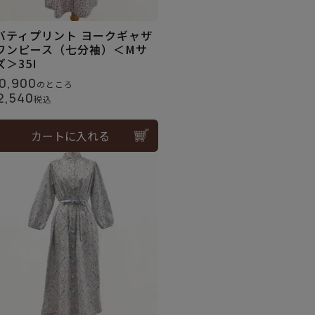
バティプリント ヨークギャザ
ワンピース（七分袖）＜Mサ
ズ＞35I
0,900
のところ
2,540
税込
カートに入れる