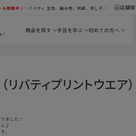
店舗情
ール開催中♪
＼リバティ 生地、編み物、刺繍、刺し子／
商品を探す
手芸を学ぶ
初めての方へ
料！
（リバティプリントウエア）
なりました！
めに♪
ます。