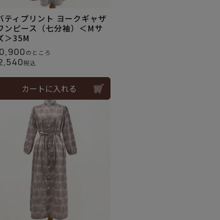
バティプリント ヨークギャザ
ワンピース（七分袖）＜Mサ
ズ＞35M
0,900
のところ
2,540
税込
カートに入れる