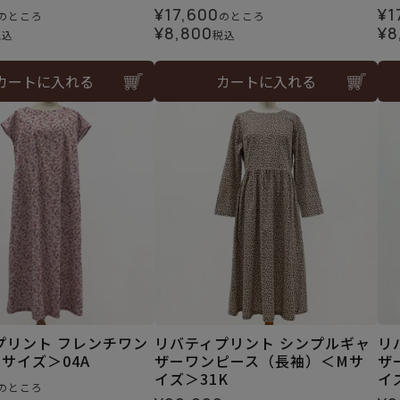
¥
17,600
¥
1
のところ
のところ
¥
8,800
¥
8
税込
税込
カートに入れる
カートに入れる
プリント フレンチワン
リバティプリント シンプルギャ
リ
サイズ＞04A
ザーワンピース（長袖）＜Mサ
ザ
イズ＞31K
イ
のところ