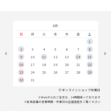
8月
土
日
月
火
水
木
金
土
5
1
2
2
3
4
5
6
7
8
9
9
10
11
12
13
14
15
6
16
17
18
19
20
21
22
23
24
25
26
27
28
29
30
31
オンラインショップ休業日
※Webからのご注文は、24時間承っております
※各実店舗の営業時間・休業日は
店舗情報
をご覧ください