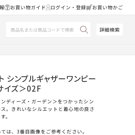
報
お買い物ガイド
ログイン・登録
お買い物かご
詳細検索
ト シンプルギャザーワンピー
サイズ＞02F
シンディーズ・ガーデン＞をつかったシン
ース。きれいなシルエットと着心地の良さ
です。
いては、3番目画像をご参考ください。