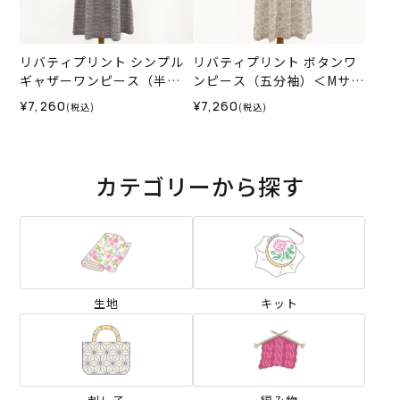
リバティプリント シンプル
リバティプリント ボタンワ
ギャザーワンピース（半
ンピース（五分袖）＜Mサイ
袖）＜Mサイズ＞02K
ズ＞01C
¥7,260
¥7,260
(税込)
(税込)
カテゴリーから探す
生地
キット