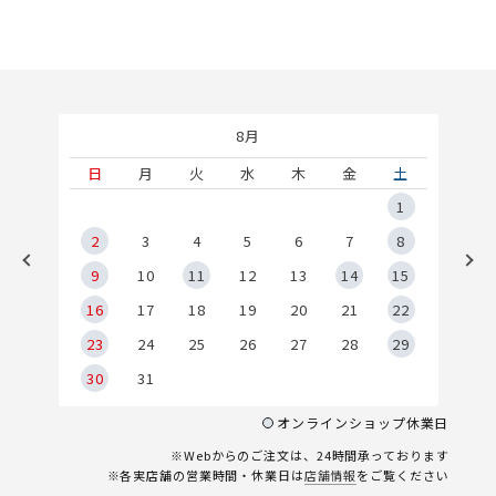
8月
土
日
月
火
水
木
金
土
5
1
2
2
3
4
5
6
7
8
9
9
10
11
12
13
14
15
6
16
17
18
19
20
21
22
23
24
25
26
27
28
29
30
31
オンラインショップ休業日
※Webからのご注文は、24時間承っております
※各実店舗の営業時間・休業日は
店舗情報
をご覧ください