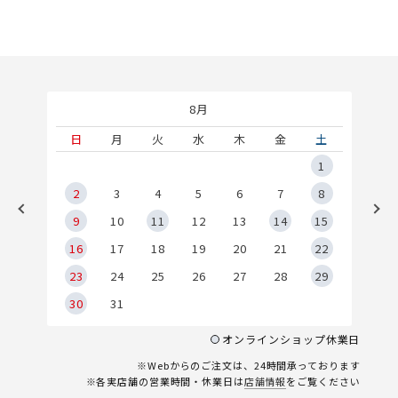
8月
土
日
月
火
水
木
金
土
5
1
2
2
3
4
5
6
7
8
9
9
10
11
12
13
14
15
6
16
17
18
19
20
21
22
23
24
25
26
27
28
29
30
31
オンラインショップ休業日
※Webからのご注文は、24時間承っております
※各実店舗の営業時間・休業日は
店舗情報
をご覧ください