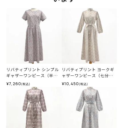
リバティプリント シンプル
リバティプリント ヨークギ
ギャザーワンピース（半
ャザーワンピース（七分
袖）＜LLサイズ＞02A
袖）＜LLサイズ＞35H
¥7,260
¥10,450
(税込)
(税込)