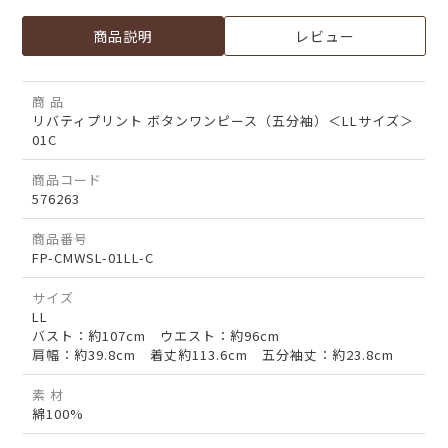
商品説明
レビュー
商 品
リバティプリント ボタンワンピース（五分袖）＜LLサイズ＞
01C
商品コード
576263
商品番号
FP-CMWSL-01LL-C
サイズ
LL
バスト：約107cm ウエスト：約96cm
肩幅：約39.8cm 着丈約113.6cm 五分袖丈：約23.8cm
素 材
綿100%