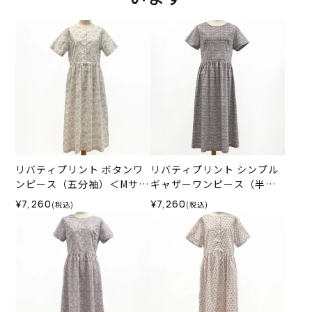
リバティプリント ボタンワ
リバティプリント シンプル
ンピース（五分袖）＜Mサイ
ギャザーワンピース（半
ズ＞01C
袖）＜Mサイズ＞02K
¥7,260
¥7,260
(税込)
(税込)