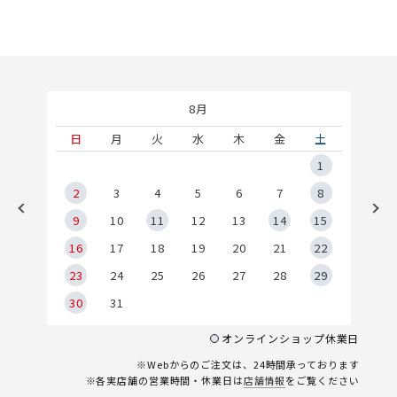
8月
土
日
月
火
水
木
金
土
5
1
2
2
3
4
5
6
7
8
9
9
10
11
12
13
14
15
6
16
17
18
19
20
21
22
23
24
25
26
27
28
29
30
31
オンラインショップ休業日
※Webからのご注文は、24時間承っております
※各実店舗の営業時間・休業日は
店舗情報
をご覧ください