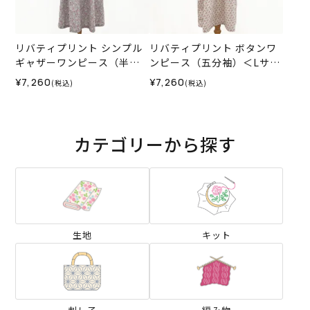
リバティプリント シンプル
リバティプリント ボタンワ
ギャザーワンピース（半
ンピース（五分袖）＜Lサイ
袖）＜Mサイズ＞02A
ズ＞01E
¥7,260
¥7,260
(税込)
(税込)
カテゴリーから探す
生地
キット