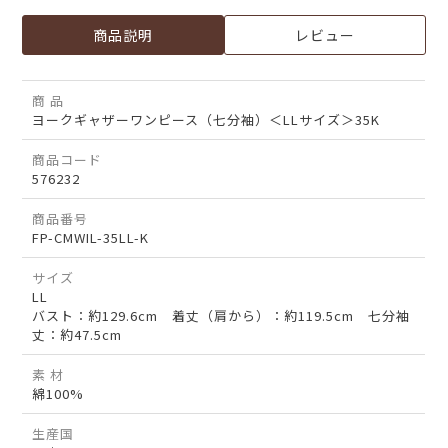
商品説明
レビュー
商 品
ヨークギャザーワンピース（七分袖）＜LLサイズ＞35K
商品コード
576232
商品番号
FP-CMWIL-35LL-K
サイズ
LL
バスト：約129.6cm 着丈（肩から）：約119.5cm 七分袖
丈：約47.5cm
素 材
綿100%
生産国