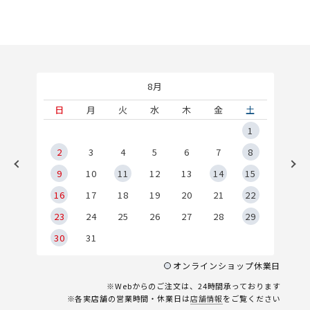
8月
土
日
月
火
水
木
金
土
5
1
2
2
3
4
5
6
7
8
9
9
10
11
12
13
14
15
6
16
17
18
19
20
21
22
23
24
25
26
27
28
29
30
31
オンラインショップ休業日
※Webからのご注文は、24時間承っております
※各実店舗の営業時間・休業日は
店舗情報
をご覧ください