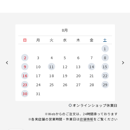
8月
土
日
月
火
水
木
金
土
5
1
2
2
3
4
5
6
7
8
9
9
10
11
12
13
14
15
6
16
17
18
19
20
21
22
23
24
25
26
27
28
29
30
31
オンラインショップ休業日
※Webからのご注文は、24時間承っております
※各実店舗の営業時間・休業日は
店舗情報
をご覧ください