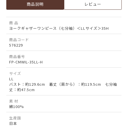
商品説明
レビュー
商 品
ヨークギャザーワンピース（七分袖）＜LLサイズ＞35H
商品コード
576229
商品番号
FP-CMWIL-35LL-H
サイズ
LL
バスト：約129.6cm 着丈（肩から）：約119.5cm 七分袖
丈：約47.5cm
素 材
綿100%
生産国
日本