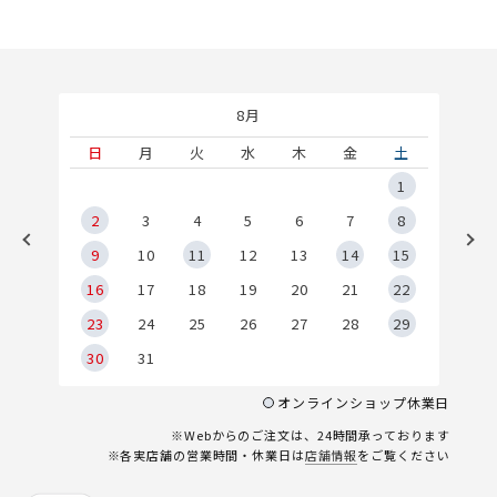
8月
土
日
月
火
水
木
金
土
5
1
2
2
3
4
5
6
7
8
9
9
10
11
12
13
14
15
6
16
17
18
19
20
21
22
23
24
25
26
27
28
29
30
31
オンラインショップ休業日
※Webからのご注文は、24時間承っております
※各実店舗の営業時間・休業日は
店舗情報
をご覧ください