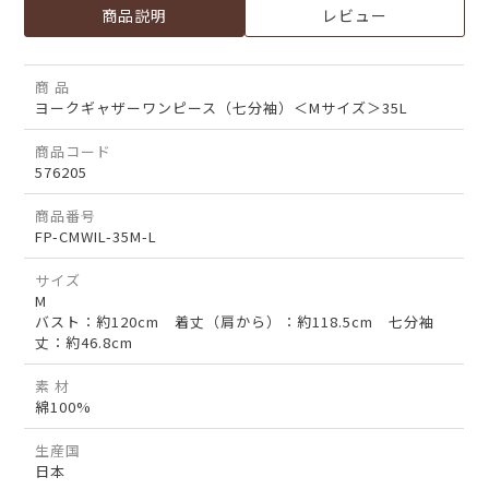
商品説明
レビュー
商 品
ヨークギャザーワンピース（七分袖）＜Mサイズ＞35L
商品コード
576205
商品番号
FP-CMWIL-35M-L
サイズ
M
バスト：約120cm 着丈（肩から）：約118.5cm 七分袖
丈：約46.8cm
素 材
綿100%
生産国
日本