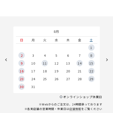
8月
土
日
月
火
水
木
金
土
5
1
2
2
3
4
5
6
7
8
9
9
10
11
12
13
14
15
6
16
17
18
19
20
21
22
23
24
25
26
27
28
29
30
31
オンラインショップ休業日
※Webからのご注文は、24時間承っております
※各実店舗の営業時間・休業日は
店舗情報
をご覧ください