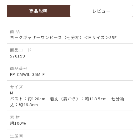
商品説明
レビュー
商 品
ヨークギャザーワンピース（七分袖）＜Mサイズ＞35F
商品コード
576199
商品番号
FP-CMWIL-35M-F
サイズ
M
バスト：約120cm 着丈（肩から）：約118.5cm 七分袖
丈：約46.8cm
素 材
綿100%
生産国