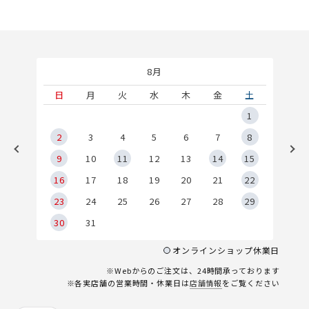
8月
土
日
月
火
水
木
金
土
5
1
2
2
3
4
5
6
7
8
9
9
10
11
12
13
14
15
6
16
17
18
19
20
21
22
23
24
25
26
27
28
29
30
31
オンラインショップ休業日
※Webからのご注文は、24時間承っております
※各実店舗の営業時間・休業日は
店舗情報
をご覧ください