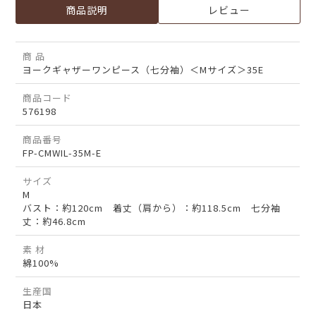
商品説明
レビュー
商 品
ヨークギャザーワンピース（七分袖）＜Mサイズ＞35E
商品コード
576198
商品番号
FP-CMWIL-35M-E
サイズ
M
バスト：約120cm 着丈（肩から）：約118.5cm 七分袖
丈：約46.8cm
素 材
綿100%
生産国
日本