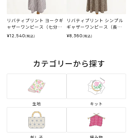
リバティプリント ヨークギ
リバティプリント シンプル
ャザーワンピース（七分
ギャザーワンピース（長
袖）＜Mサイズ＞35I
袖）＜Mサイズ＞31K
¥12,540
¥8,360
(税込)
(税込)
カテゴリーから探す
生地
キット
刺し子
編み物