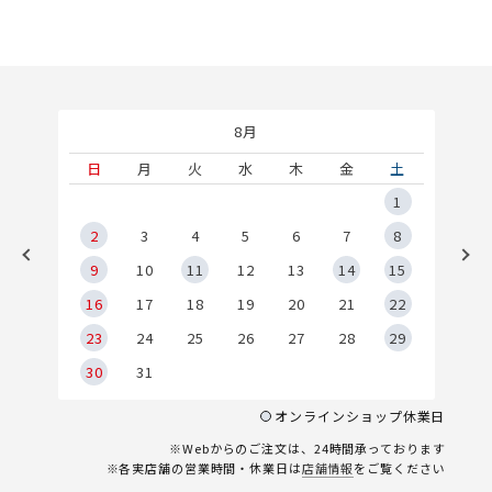
8月
土
日
月
火
水
木
金
土
5
1
2
2
3
4
5
6
7
8
9
9
10
11
12
13
14
15
6
16
17
18
19
20
21
22
23
24
25
26
27
28
29
30
31
オンラインショップ休業日
※Webからのご注文は、24時間承っております
※各実店舗の営業時間・休業日は
店舗情報
をご覧ください