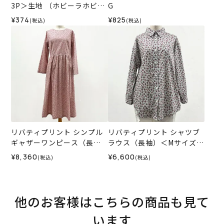
3P＞生地 （ホビーラホビー
G
レオリジナル）2026SS
¥374
¥825
(税込)
(税込)
リバティプリント シンプル
リバティプリント シャツブ
ギャザーワンピース（長
ラウス（長袖）＜Mサイズ＞
袖）＜LLサイズ＞31L
32D
¥8,360
¥6,600
(税込)
(税込)
他のお客様はこちらの商品も見て
います