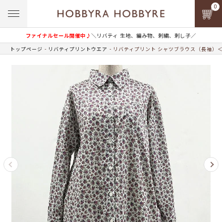
0
ファイナルセール開催中♪
＼リバティ 生地、編み物、刺繍、刺し子／
トップページ
リバティプリントウエア
リバティプリント シャツブラウス（長袖）＜