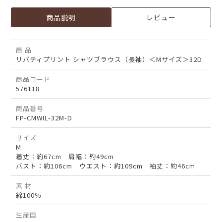
商品説明
レビュー
商 品
リバティプリント シャツブラウス（長袖）＜Mサイズ＞32D
商品コード
576118
商品番号
FP-CMWIL-32M-D
サイズ
M
着丈：約67cm 肩幅：約49cm
バスト：約106cm ウエスト：約109cm 袖丈：約46cm
素 材
綿100％
生産国