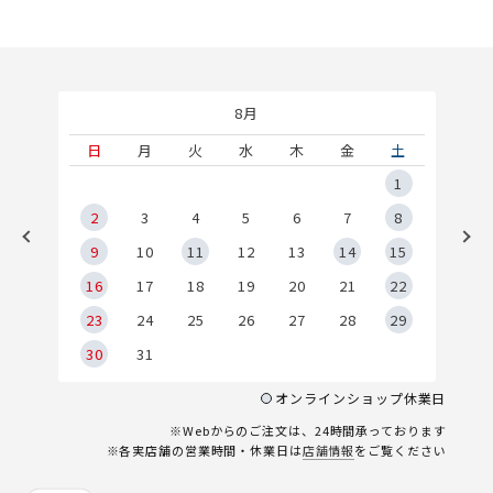
8月
土
日
月
火
水
木
金
土
5
1
2
2
3
4
5
6
7
8
9
9
10
11
12
13
14
15
6
16
17
18
19
20
21
22
23
24
25
26
27
28
29
30
31
オンラインショップ休業日
※Webからのご注文は、24時間承っております
※各実店舗の営業時間・休業日は
店舗情報
をご覧ください