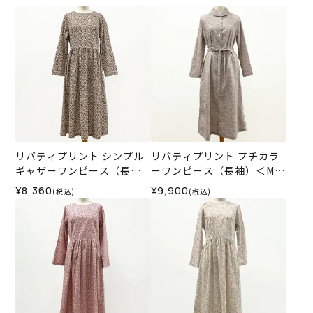
リバティプリント シンプル
リバティプリント プチカラ
ギャザーワンピース（長
ーワンピース（長袖）＜Mサ
袖）＜Mサイズ＞31K
イズ＞33C
¥8,360
¥9,900
(税込)
(税込)