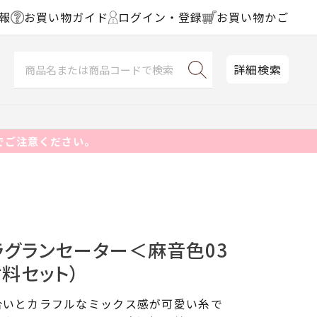
報
お買い物ガイド
ログイン・登録
お買い物かご
詳細検索
でご注意ください。
ラグランセーター＜麻音色03
材料セット）
合いとカラフルなミックス感が可愛い糸で