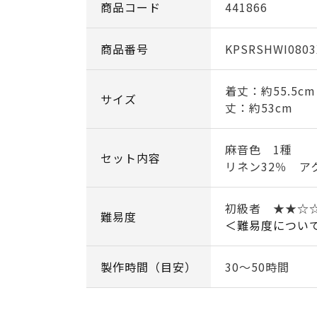
商品コード
441866
商品番号
KPSRSHWI0803
着丈：約55.5c
サイズ
丈：約53cm
麻音色 1種
セット内容
リネン32％ ア
初級者 ★★☆
難易度
＜難易度につい
製作時間（目安）
30～50時間