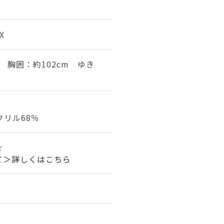
X
m 胸囲：約102cm ゆき
クリル68％
☆
て＞詳しくはこちら