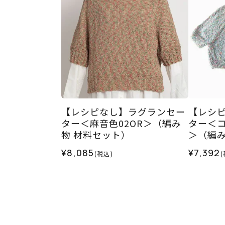
【レシピなし】ラグランセー
【レシ
ター＜麻音色02OR＞（編み
ター＜コ
物 材料セット）
＞（編み
¥8,085
¥7,392
(税込)
(