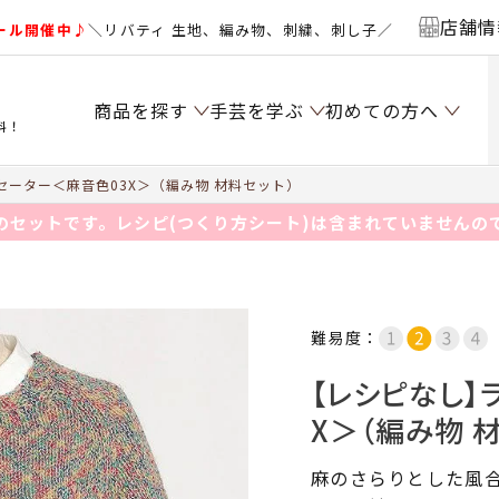
店舗情
ール開催中♪
＼リバティ 生地、編み物、刺繍、刺し子／
商品を探す
手芸を学ぶ
初めての方へ
料！
ーター＜麻音色03X＞（編み物 材料セット）
のセットです。レシピ(つくり方シート)は含まれていませんの
難易度：
【レシピなし】
X＞（編み物 
麻のさらりとした風