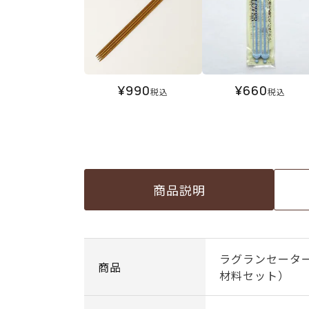
¥
990
¥
660
税込
税込
商品説明
ラグランセーター
商品
材料セット）