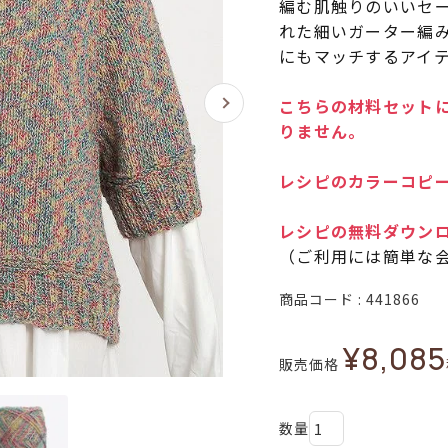
編む肌触りのいいセ
れた細いガーター編
にもマッチするアイ
こちらの材料セットに
りません。
レシピのカラーコピー
レシピの無料ダウン
（ご利用には簡単な
商品コード
441866
¥
8,085
販売価格