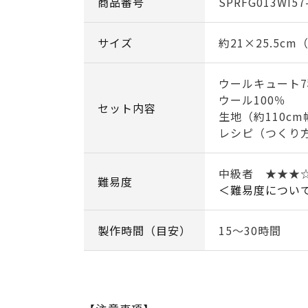
商品番号
SPRFG013WI57
サイズ
約21×25.5c
ウールキュート
ウール100％
セット内容
生地（約110cm
レシピ（つくり
中級者 ★★★
難易度
＜難易度につい
製作時間（目安）
15～30時間