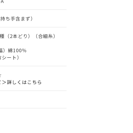
-A
m（持ち手含まず）
7種（2本どり）（合細糸）
幅）綿100％
方シート）
☆
て＞詳しくはこちら