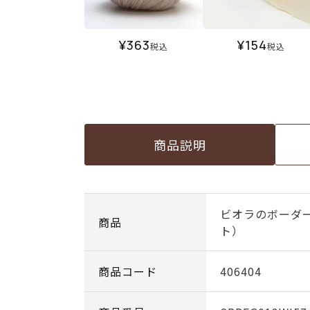
¥
363
¥
154
税込
税込
商品説明
ビオラのボーダ
商品
ト）
商品コード
406404