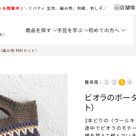
店舗情
ール開催中♪
＼リバティ 生地、編み物、刺繍、刺し子／
商品を探す
手芸を学ぶ
初めての方へ
料！
（編み物 材料セット）
難易度：
ビオラのボーダ
ト）
2本どりの〈ウール
途中でビオラのモチ
様を替えて編んでい