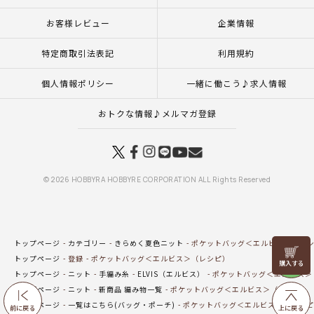
お客様レビュー
企業情報
特定商取引法表記
利用規約
個人情報ポリシー
一緒に働こう♪求人情報
おトクな情報♪メルマガ登録
© 2026 HOBBYRA HOBBYRE CORPORATION ALL Rights Reserved
トップページ
カテゴリー
きらめく夏色ニット
ポケットバッグ＜エルビス＞（レ
リリヤン
トップページ
登録
ポケットバッグ＜エルビス＞（レシピ）
フェア
トップページ
ニット
手編み糸
ELVIS（エルビス）
ポケットバッグ＜エルビス＞
トップページ
ニット
新商品 編み物一覧
ポケットバッグ＜エルビス＞（レシピ）
トップページ
一覧はこちら(バッグ・ポーチ)
ポケットバッグ＜エルビス＞（レシピ
前に戻る
上に戻る