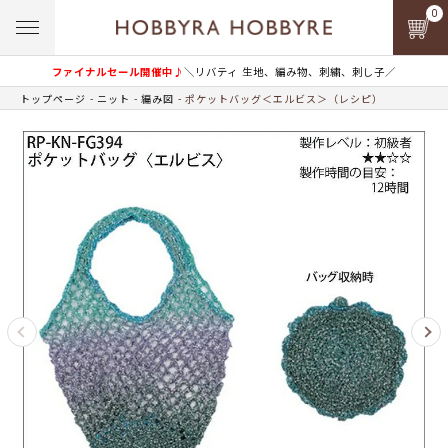
0
ファイナルセール開催中♪
＼リバティ 生地、編み物、刺繍、刺し子／
トップページ
ニット
編み図
ポケットバッグ＜エルビス＞（レシピ）