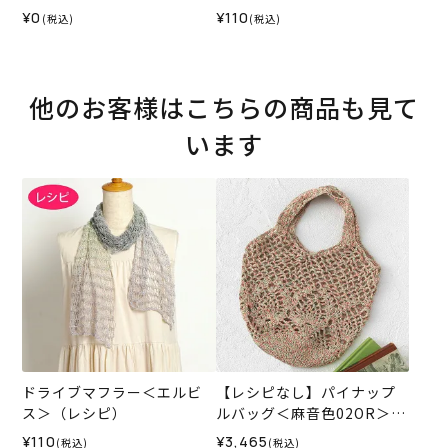
ィル＞（レシピ）
¥0
¥110
(税込)
(税込)
他のお客様はこちらの商品も見て
います
ドライブマフラー＜エルビ
【レシピなし】パイナップ
ス＞（レシピ）
ルバッグ＜麻音色02OR＞
（編み物 材料セット）
¥110
¥3,465
(税込)
(税込)