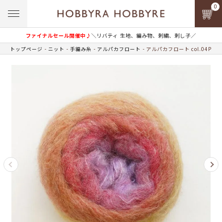
0
ファイナルセール開催中♪
＼リバティ 生地、編み物、刺繍、刺し子／
トップページ
ニット
手編み糸
アルパカフロート
アルパカフロート col.04P