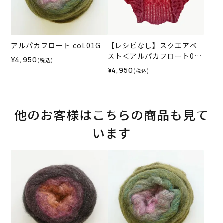
アルパカフロート col.01G
【レシピなし】スクエアベ
スト＜アルパカフロート04P
¥4,950
(税込)
＞（編み物 材料セット）
¥4,950
(税込)
他のお客様はこちらの商品も見て
います