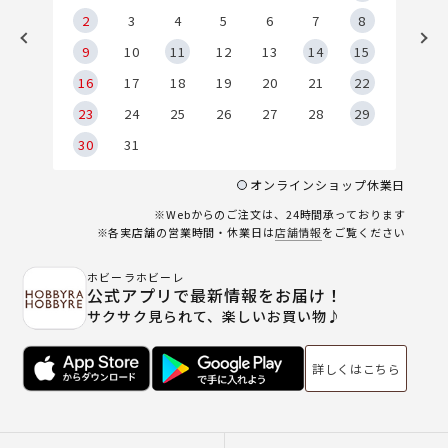
2
2
3
4
5
6
7
8
9
9
10
11
12
13
14
15
6
16
17
18
19
20
21
22
23
24
25
26
27
28
29
30
31
オンラインショップ休業日
※Webからのご注文は、24時間承っております
※各実店舗の営業時間・休業日は
店舗情報
をご覧ください
ホビーラホビーレ
公式アプリで最新情報をお届け！
サクサク見られて、楽しいお買い物♪
詳しくはこちら