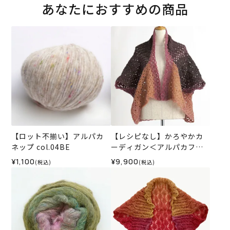
あなたにおすすめの商品
【ロット不揃い】アルパカ
【レシピなし】かろやかカ
ネップ col.04BE
ーディガン＜アルパカフロ
ート04P＞（編み物 材料セ
¥1,100
¥9,900
(税込)
(税込)
ット）