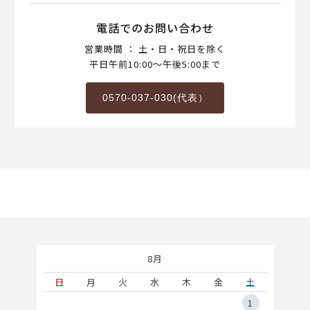
電話でのお問い合わせ
営業時間 ： 土・日・祝日を除く
平日午前10:00～午後5:00まで
0570-037-030(代表）
8月
土
日
月
火
水
木
金
土
5
1