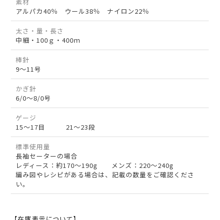
素材
アルパカ40％ ウール38％ ナイロン22％
太さ・量・長さ
中細・100ｇ・400ｍ
棒針
9～11号
かぎ針
6/0～8/0号
ゲージ
15～17目 21～23段
標準使用量
長袖セーターの場合
レディース：約170～190g メンズ：220～240g
編み図やレシピがある場合は、記載の数量をご確認くださ
い。
【在庫表示について】