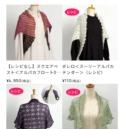
【レシピなし】スクエアベ
ボレロ＜スーリーアルパカ
スト＜アルパカフロート03
テンダー＞（レシピ）
W＞（編み物 材料セット）
¥4,950
¥110
(税込)
(税込)