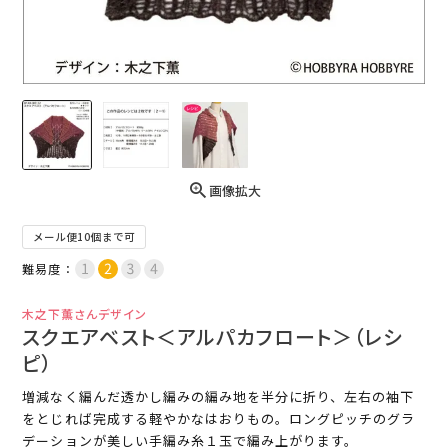
画像拡大
メール便10個まで可
難易度：
木之下薫さんデザイン
スクエアベスト＜アルパカフロート＞（レシ
ピ）
増減なく編んだ透かし編みの編み地を半分に折り、左右の袖下
をとじれば完成する軽やかなはおりもの。ロングピッチのグラ
デーションが美しい手編み糸１玉で編み上がります。