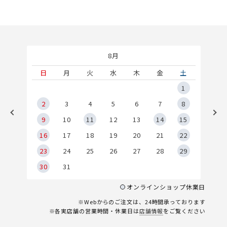
8月
土
日
月
火
水
木
金
土
5
1
2
2
3
4
5
6
7
8
9
9
10
11
12
13
14
15
6
16
17
18
19
20
21
22
23
24
25
26
27
28
29
30
31
オンラインショップ休業日
※Webからのご注文は、24時間承っております
※各実店舗の営業時間・休業日は
店舗情報
をご覧ください