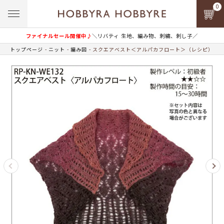
0
ファイナルセール開催中♪
＼リバティ 生地、編み物、刺繍、刺し子／
トップページ
ニット
編み図
スクエアベスト＜アルパカフロート＞（レシピ）