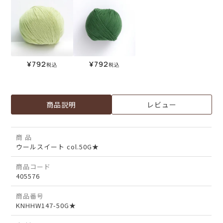
¥
792
¥
792
税込
税込
商品説明
レビュー
商 品
ウールスイート col.50G★
商品コード
405576
商品番号
KNHHW147-50G★