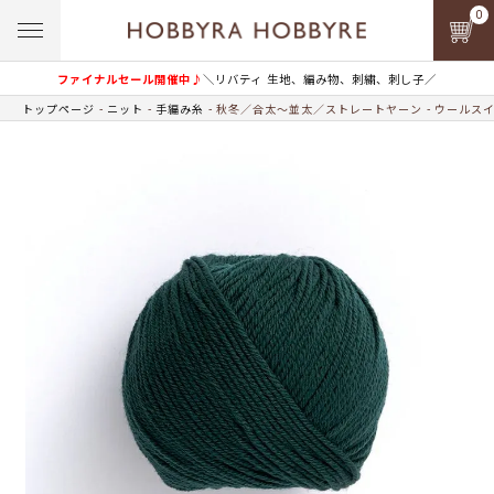
0
ファイナルセール開催中♪
＼リバティ 生地、編み物、刺繍、刺し子／
トップページ
ニット
手編み糸
秋冬／合太～並太／ストレートヤーン
ウールス