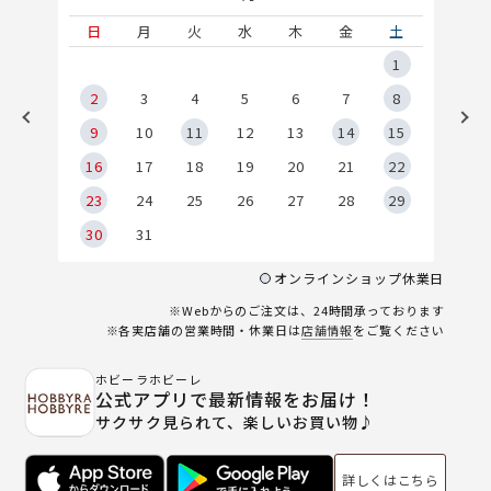
土
日
月
火
水
木
金
土
5
1
2
2
3
4
5
6
7
8
9
9
10
11
12
13
14
15
6
16
17
18
19
20
21
22
23
24
25
26
27
28
29
30
31
オンラインショップ休業日
※Webからのご注文は、24時間承っております
※各実店舗の営業時間・休業日は
店舗情報
をご覧ください
ホビーラホビーレ
公式アプリで最新情報をお届け！
サクサク見られて、楽しいお買い物♪
詳しくはこちら