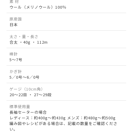
素 材
ウール（メリノウール）100％
原産国
日本
太さ・量・長さ
合太 ・40g ・ 112m
棒針
5～7号
かぎ針
5／0号～6／0号
ゲージ（10cm角）
20～22目 ・ 27～29段
標準使用量
長袖セーターの場合
レディース：約400g～約430g メンズ：約480g～約500g
編み図やレシピがある場合は、記載の数量をご確認くださ
い。