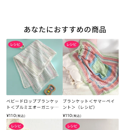
あなたにおすすめの商品
ベビードロップブランケッ
ブランケット＜サマーペイ
ト＜プルミエオーガニック
ント＞（レシピ）
コットン＞（レシピ）
¥110
¥110
(税込)
(税込)