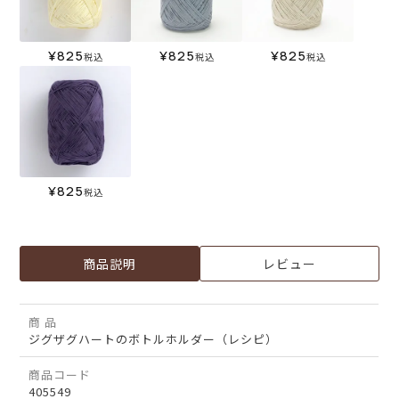
¥
825
¥
825
¥
825
税込
税込
税込
¥
825
税込
商品説明
レビュー
商 品
ジグザグハートのボトルホルダー（レシピ）
商品コード
405549