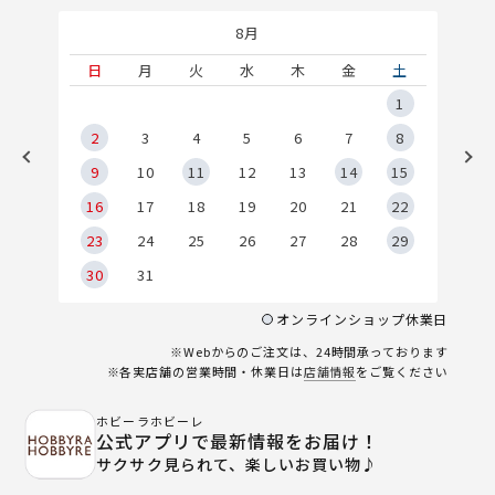
8月
土
日
月
火
水
木
金
土
5
1
2
2
3
4
5
6
7
8
9
9
10
11
12
13
14
15
6
16
17
18
19
20
21
22
23
24
25
26
27
28
29
30
31
オンラインショップ休業日
※Webからのご注文は、24時間承っております
※各実店舗の営業時間・休業日は
店舗情報
をご覧ください
ホビーラホビーレ
公式アプリで最新情報をお届け！
サクサク見られて、楽しいお買い物♪