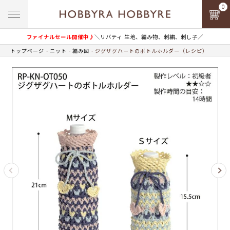
0
ファイナルセール開催中♪
＼リバティ 生地、編み物、刺繍、刺し子／
トップページ
ニット
編み図
ジグザグハートのボトルホルダー（レシピ）