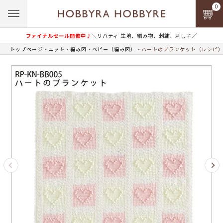
0
ファイナルセール開催中♪
＼リバティ 生地、編み物、刺繍、刺し子／
トップページ
ニット
編み図
ベビー（編み図）
ハートのブランケット（レシピ