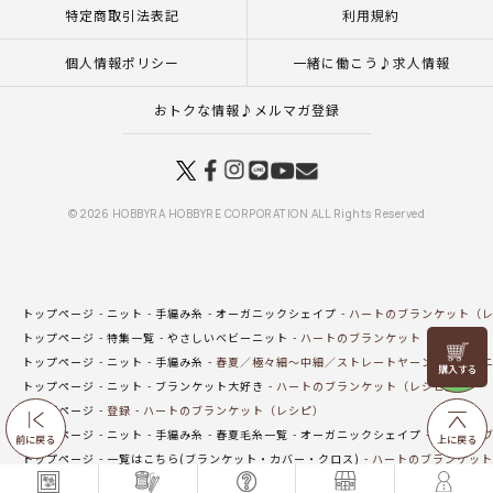
特定商取引法表記
利用規約
個人情報ポリシー
一緒に働こう♪求人情報
おトクな情報♪メルマガ登録
© 2026 HOBBYRA HOBBYRE CORPORATION ALL Rights Reserved
トップページ
ニット
手編み糸
オーガニックシェイプ
ハートのブランケット（
トップページ
特集一覧
やさしいベビーニット
ハートのブランケット（レシピ）
リリヤン
トップページ
ニット
手編み糸
春夏／極々細～中細／ストレートヤーン
オーガニ
フェア
トップページ
ニット
ブランケット大好き
ハートのブランケット（レシピ）
トップページ
登録
ハートのブランケット（レシピ）
トップページ
ニット
手編み糸
春夏毛糸一覧
オーガニックシェイプ
ハートのブ
前に戻る
上に戻る
トップページ
一覧はこちら(ブランケット・カバー・クロス)
ハートのブランケット
トップページ
特集一覧
ベビーコレクション
ハートのブランケット（レシピ）