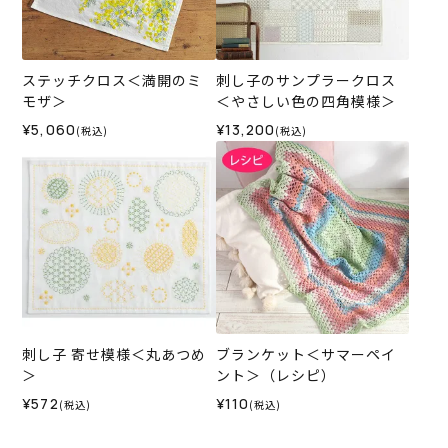
ステッチクロス＜満開のミ
刺し子のサンプラークロス
モザ＞
＜やさしい色の四角模様＞
¥5,060
¥13,200
(税込)
(税込)
刺し子 寄せ模様＜丸あつめ
ブランケット＜サマーペイ
＞
ント＞（レシピ）
¥572
¥110
(税込)
(税込)