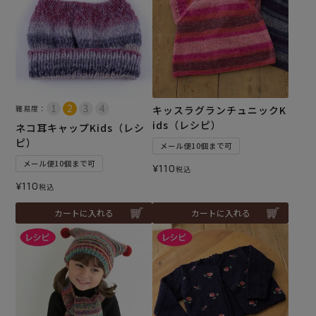
難易度：
キッスラグランチュニックK
ids（レシピ）
ネコ耳キャップKids（レシ
ピ）
メール便10個まで可
メール便10個まで可
¥
110
税込
¥
110
税込
カートに入れる
カートに入れる