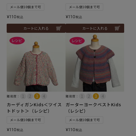
メール便10個まで可
メール便10個まで可
¥
110
¥
110
税込
税込
カートに入れる
カートに入れる
難易度：
難易度：
カーディガンKids＜ツイス
ガーターヨークベストKids
トドット＞（レシピ）
（レシピ）
メール便10個まで可
メール便10個まで可
¥
110
¥
110
税込
税込