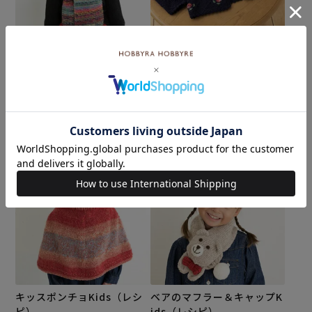
パレットマフラー＆キャッ
ローズステッチカーディガン
プKids（レシピ）
Kids（レシピ）
メール便10個まで可
メール便10個まで可
¥
110
¥
110
税込
税込
カートに入れる
カートに入れる
キッスポンチョKids（レシ
ベアのマフラー＆キャップK
ピ）
ids（レシピ）