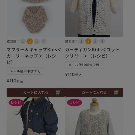
難易度：
難易度：
マフラー＆キャップKids＜
カーディガンKids＜コット
カーリーネップ＞（レシ
ンリリー＞（レシピ）
ピ）
メール便10個まで可
メール便10個まで可
¥
110
税込
¥
110
税込
カートに入れる
カートに入れる