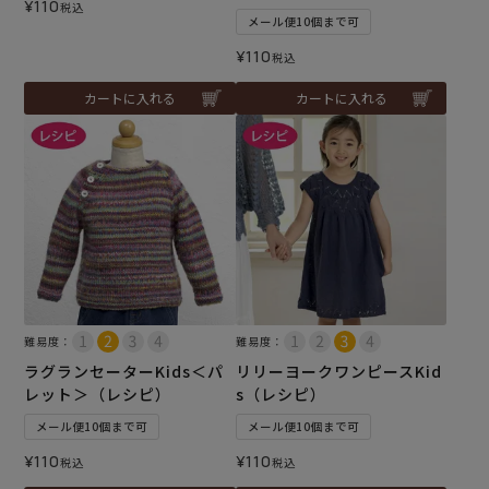
¥
110
税込
メール便10個まで可
¥
110
税込
カートに入れる
カートに入れる
難易度：
難易度：
ラグランセーターKids＜パ
リリーヨークワンピースKid
レット＞（レシピ）
s（レシピ）
メール便10個まで可
メール便10個まで可
¥
110
¥
110
税込
税込