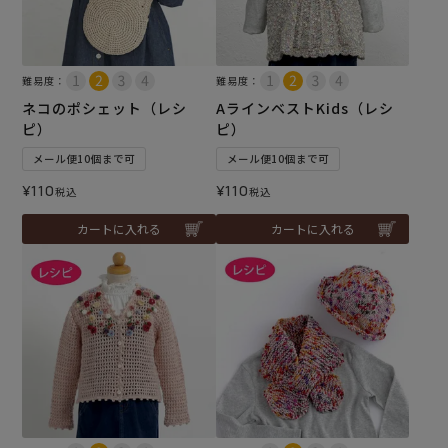
難易度：
難易度：
ネコのポシェット（レシ
AラインベストKids（レシ
ピ）
ピ）
メール便10個まで可
メール便10個まで可
¥
110
¥
110
税込
税込
カートに入れる
カートに入れる