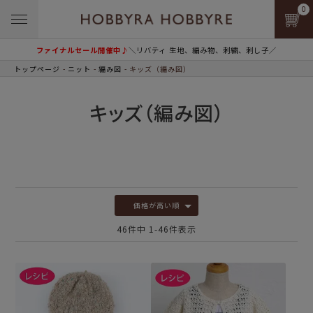
0
ファイナルセール開催中♪
＼リバティ 生地、編み物、刺繍、刺し子／
トップページ
ニット
編み図
キッズ（編み図）
キッズ（編み図）
価格が高い順
46
件中
1
-
46
件表示