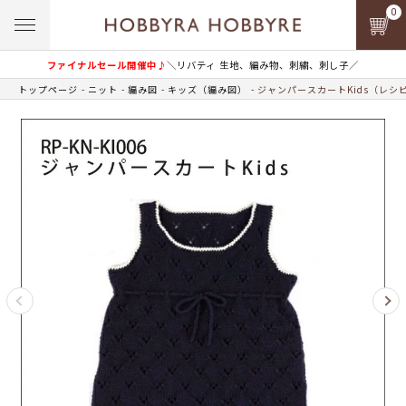
0
ファイナルセール開催中♪
＼リバティ 生地、編み物、刺繍、刺し子／
トップページ
ニット
編み図
キッズ（編み図）
ジャンパースカートKids（レシ