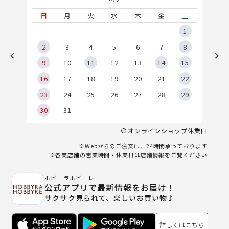
土
日
月
火
水
木
金
土
5
1
2
2
3
4
5
6
7
8
9
9
10
11
12
13
14
15
6
16
17
18
19
20
21
22
23
24
25
26
27
28
29
30
31
オンラインショップ休業日
※Webからのご注文は、24時間承っております
※各実店舗の営業時間・休業日は
店舗情報
をご覧ください
ホビーラホビーレ
公式アプリで最新情報をお届け！
サクサク見られて、楽しいお買い物♪
詳しくはこちら