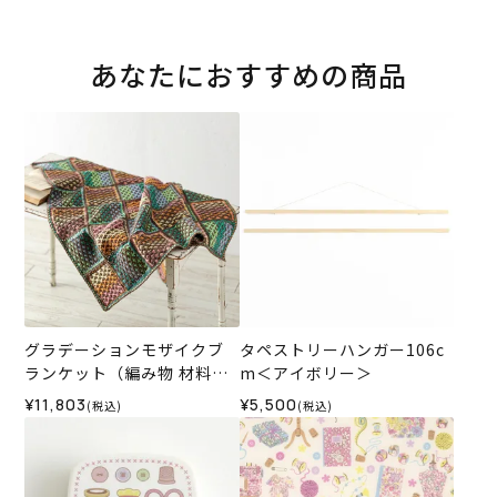
あなたにおすすめの商品
グラデーションモザイクブ
タペストリーハンガー106c
ランケット（編み物 材料セ
m＜アイボリー＞
ット）
¥11,803
¥5,500
(税込)
(税込)