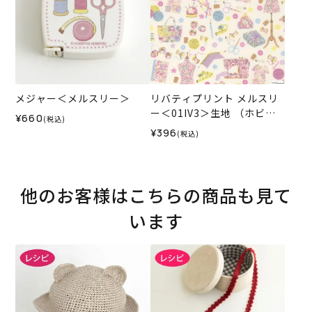
メジャー＜メルスリー＞
リバティプリント メルスリ
ー＜01IV3＞生地 （ホビー
¥660
(税込)
ラホビーレオリジナル）202
¥396
(税込)
6SS★復刻色
他のお客様はこちらの商品も見て
います