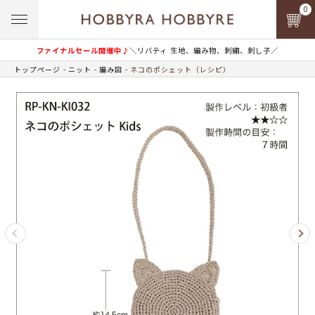
0
ファイナルセール開催中♪
＼リバティ 生地、編み物、刺繍、刺し子／
トップページ
ニット
編み図
ネコのポシェット（レシピ）