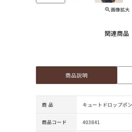
画像拡大
関連商品
商品説明
商 品
キュートドロップポンチ
商品コード
403841