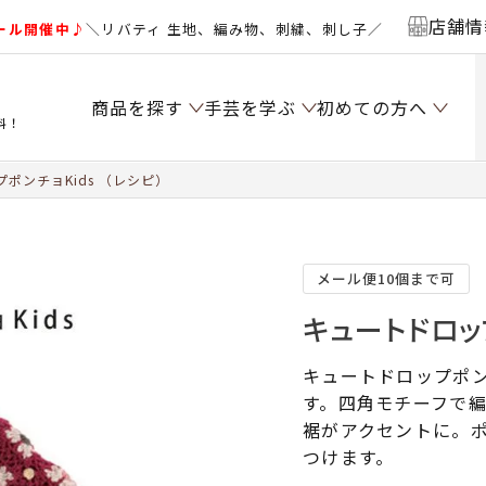
店舗情
ール開催中♪
＼リバティ 生地、編み物、刺繍、刺し子／
商品を探す
手芸を学ぶ
初めての方へ
料！
ポンチョKids （レシピ）
メール便10個まで可
キュートドロップ
キュートドロップポン
す。四角モチーフで
裾がアクセントに。
つけます。