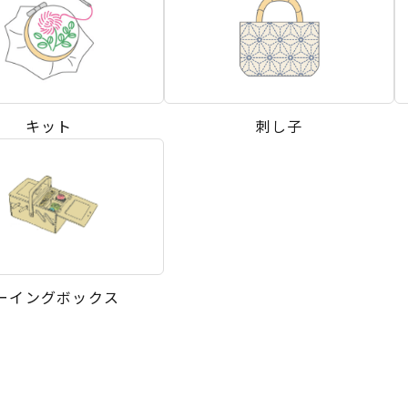
キット
刺し子
ーイングボックス