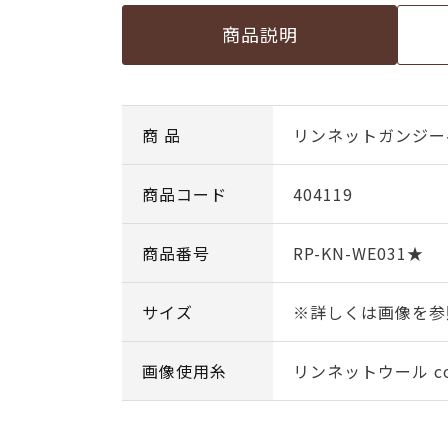
商品説明
商 品
リンネットガンジー
商品コード
404119
商品番号
RP-KN-WE031★
サイズ
※詳しくは画像を参
画像使用糸
リンネットウール col