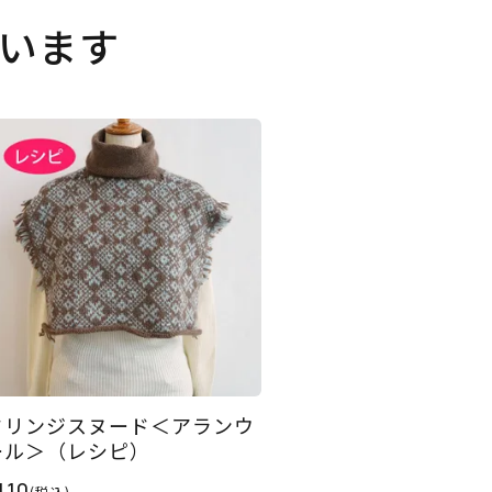
います
フリンジスヌード＜アランウ
ール＞（レシピ）
110
(税込)