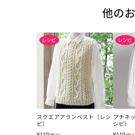
他の
スクエアアランベスト（レシ
プチネ
ピ）
シピ）
¥110
¥110
(税込)
(税込