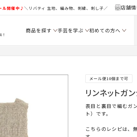
店舗情
ール開催中♪
＼リバティ 生地、編み物、刺繍、刺し子／
商品を探す
手芸を学ぶ
初めての方へ
料！
）
メール便10個まで可
リンネットガン
表目と裏目で編むガ
ト）です。
こちらのレシピは、無
す。