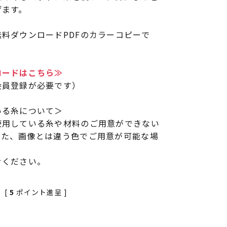
げます。
料ダウンロードPDFのカラーコピーで
ロードはこちら≫
会員登録が必要です）
いる糸について＞
使用している糸や材料のご用意ができない
また、画像とは違う色でご用意が可能な場
せください。
[
5
ポイント進呈 ]