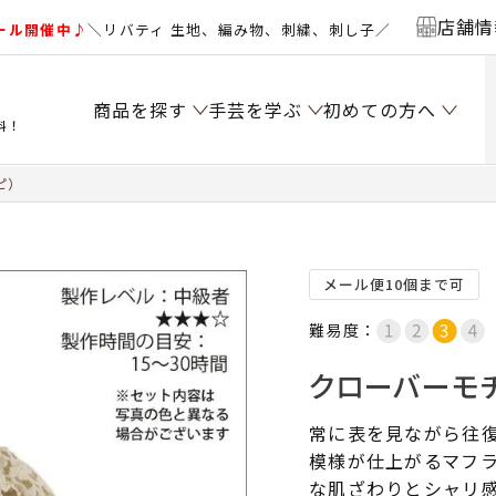
店舗情
ール開催中♪
＼リバティ 生地、編み物、刺繍、刺し子／
商品を探す
手芸を学ぶ
初めての方へ
料！
ピ）
メール便10個まで可
難易度：
クローバーモチ
常に表を見ながら往
模様が仕上がるマフラ
な肌ざわりとシャリ