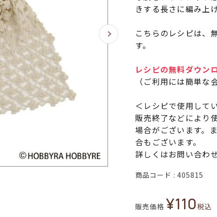
きする長さに編み上
こちらのレシピは、無
す。
レシピの無料ダウン
（ご利用には簡単な
＜レシピで使用して
販売終了などにより
場合がございます。
合もございます。
詳しくはお問い合わ
商品コード
405815
¥
110
販売価格
税込