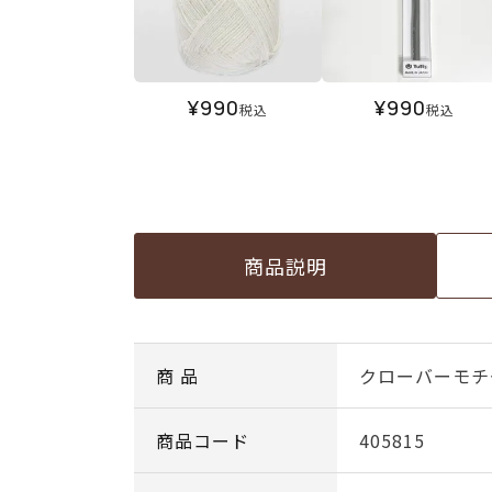
¥
990
¥
990
税込
税込
商品説明
商 品
クローバーモチ
商品コード
405815