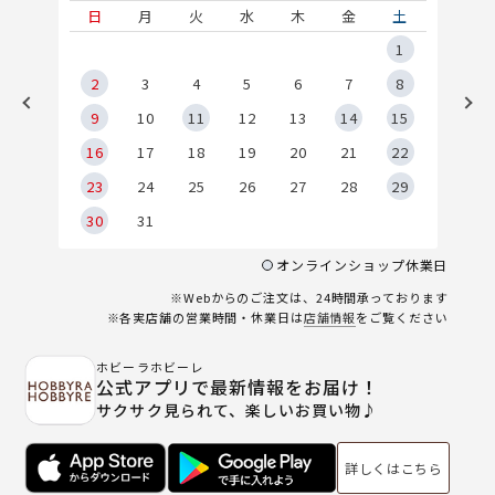
土
日
月
火
水
木
金
土
5
1
2
2
3
4
5
6
7
8
9
9
10
11
12
13
14
15
6
16
17
18
19
20
21
22
23
24
25
26
27
28
29
30
31
オンラインショップ休業日
※Webからのご注文は、24時間承っております
※各実店舗の営業時間・休業日は
店舗情報
をご覧ください
ホビーラホビーレ
公式アプリで最新情報をお届け！
サクサク見られて、楽しいお買い物♪
詳しくはこちら