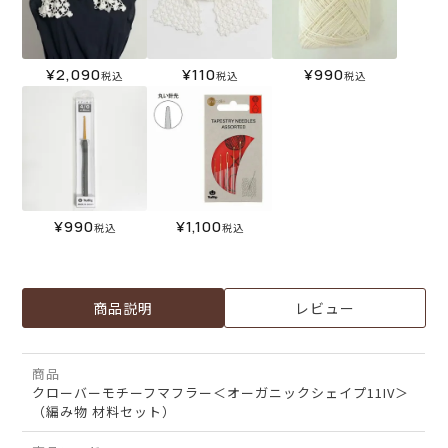
¥
2,090
¥
110
¥
990
税込
税込
税込
¥
990
¥
1,100
税込
税込
商品説明
レビュー
商品
クローバーモチーフマフラー＜オーガニックシェイプ11IV＞
（編み物 材料セット）