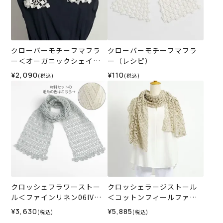
クローバーモチーフマフラ
クローバーモチーフマフラ
ー＜オーガニックシェイプ1
ー（レシピ）
3WH＞（編み物 材料セッ
¥2,090
¥110
(税込)
(税込)
ト）
クロッシェフラワーストー
クロッシェラージストール
ル＜ファインリネン06IV＞
＜コットンフィールファイ
（編み物 材料セット）
ン33GR＞（編み物 材料セ
¥3,630
¥5,885
(税込)
(税込)
ット）