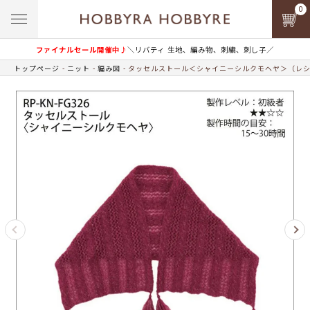
0
ファイナルセール開催中♪
＼リバティ 生地、編み物、刺繍、刺し子／
トップページ
ニット
編み図
タッセルストール＜シャイニーシルクモヘヤ＞（レ