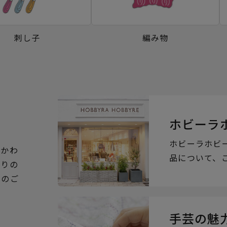
刺し子
編み物
ホビーラ
ホビーラホビ
るかわ
品について、
ぶりの
らのご
手芸の魅