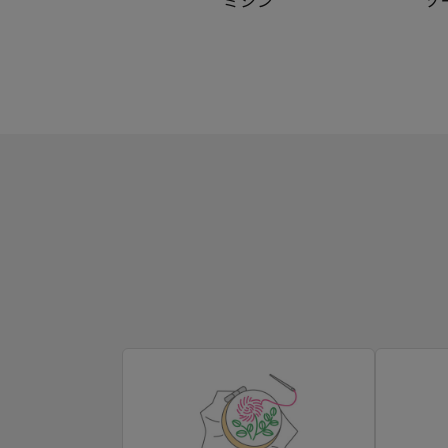
ミシン
ソ