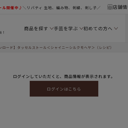
店舗情
ール開催中♪
＼リバティ 生地、編み物、刺繍、刺し子／
商品を探す
手芸を学ぶ
初めての方へ
料！
ンロード】タッセルストール＜シャイニーシルクモヘヤ＞（レシピ）
ログインしていただくと、商品情報が表示されます。
ログインはこちら