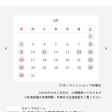
8月
土
日
月
火
水
木
金
土
5
1
2
2
3
4
5
6
7
8
9
9
10
11
12
13
14
15
6
16
17
18
19
20
21
22
23
24
25
26
27
28
29
30
31
オンラインショップ休業日
※Webからのご注文は、24時間承っております
※各実店舗の営業時間・休業日は
店舗情報
をご覧ください
ホビーラホビーレ