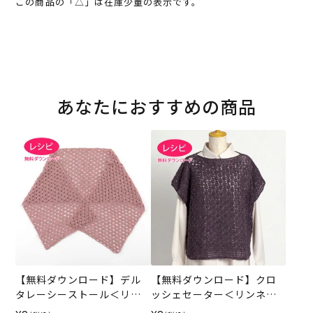
この商品の「△」は在庫少量の表示です。
あなたにおすすめの商品
【無料ダウンロード】デル
【無料ダウンロード】クロ
タレーシーストール＜リン
ッシェセーター＜リンネッ
ネットウール＞（レシピ）
トウール＞（レシピ）