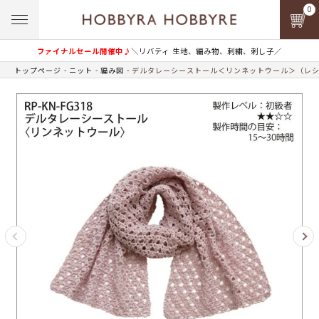
0
ファイナルセール開催中♪
＼リバティ 生地、編み物、刺繍、刺し子／
トップページ
ニット
編み図
デルタレーシーストール＜リンネットウール＞（レ