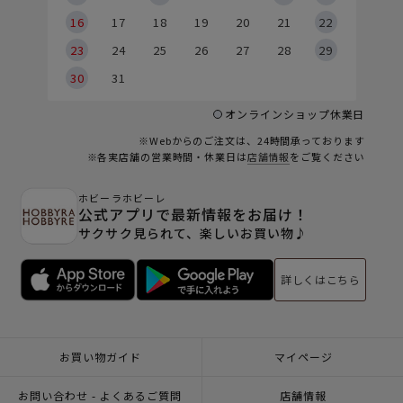
6
16
17
18
19
20
21
22
23
24
25
26
27
28
29
30
31
オンラインショップ休業日
※Webからのご注文は、24時間承っております
※各実店舗の営業時間・休業日は
店舗情報
をご覧ください
ホビーラホビーレ
公式アプリで最新情報をお届け！
サクサク見られて、楽しいお買い物♪
詳しくはこちら
お買い物ガイド
マイページ
お問い合わせ - よくあるご質問
店舗情報