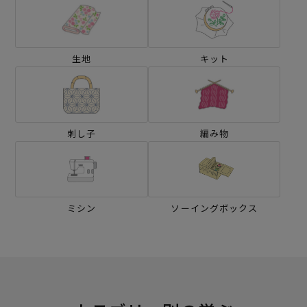
生地
キット
刺し子
編み物
ミシン
ソーイングボックス