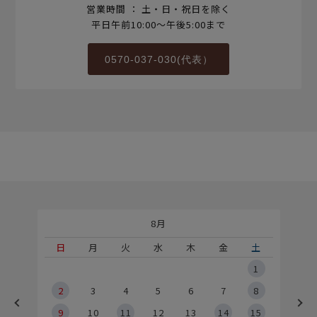
営業時間 ： 土・日・祝日を除く
平日午前10:00～午後5:00まで
0570-037-030(代表）
8月
土
日
月
火
水
木
金
土
5
1
2
2
3
4
5
6
7
8
9
9
10
11
12
13
14
15