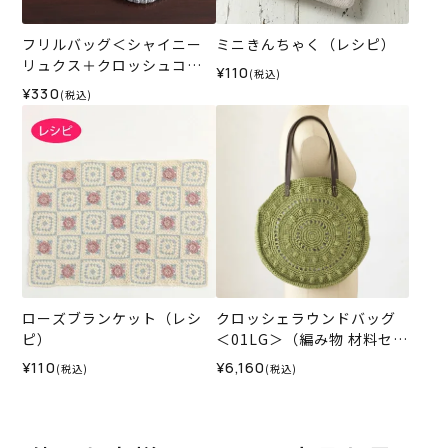
フリルバッグ＜シャイニー
ミニきんちゃく（レシピ）
リュクス＋クロッシュコッ
¥110
(税込)
トン＞（レシピ）
¥330
(税込)
ローズブランケット（レシ
クロッシェラウンドバッグ
ピ）
＜01LG＞（編み物 材料セッ
ト）
¥110
¥6,160
(税込)
(税込)