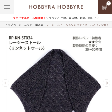
0
ファイナルセール開催中♪
＼リバティ 生地、編み物、刺繍、刺し子／
トップページ
ニット
編み図
レーシーストール＜リンネットウール＞（レシピ）