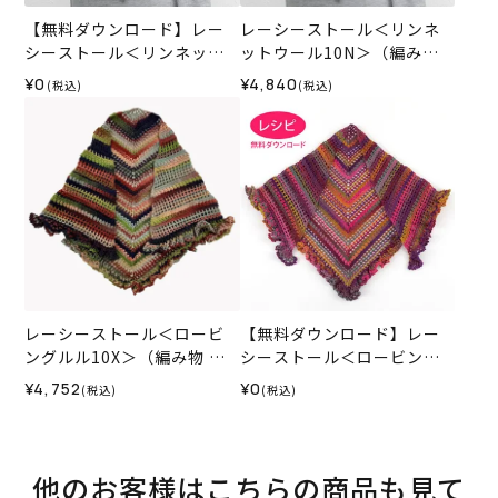
【無料ダウンロード】レー
レーシーストール＜リンネ
シーストール＜リンネット
ットウール10N＞（編み物
ウール＞（レシピ）
材料セット）
¥0
¥4,840
(税込)
(税込)
レーシーストール＜ロービ
【無料ダウンロード】レー
ングルル10X＞（編み物 材
シーストール＜ロービング
料セット）
ルル＞（レシピ）
¥4,752
¥0
(税込)
(税込)
他のお客様はこちらの商品も見て