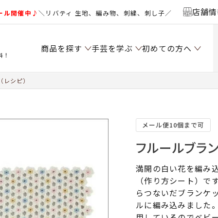
店舗情
ール開催中♪
＼リバティ 生地、編み物、刺繍、刺し子／
商品を探す
手芸を学ぶ
初めての方へ
料！
（レシピ）
メール便10個まで可
フルールブラン
満開の白い花を編み
（作り方シート）で
らつないだブランケ
ルに編み込みました
用しているのでベビ