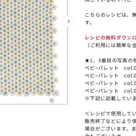
こちらのレシピは、無
す。
レシピの無料ダウン
（ご利用には簡単な
★1、3番目の写真の
ベビｰパレット col.
ベビｰパレット col.
ベビｰパレット col.
ベビｰパレット col.
※下記に記載してい
＜レシピで使用して
販売終了などにより
場合がございます。