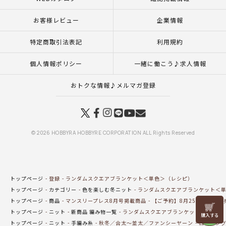
お客様レビュー
企業情報
特定商取引法表記
利用規約
個人情報ポリシー
一緒に働こう♪求人情報
おトクな情報♪メルマガ登録
© 2026 HOBBYRA HOBBYRE CORPORATION ALL Rights Reserved
トップページ
登録
ランダムスクエアブランケット＜単色＞（レシピ）
トップページ
カテゴリー
色を楽しむ冬ニット
ランダムスクエアブランケット＜
トップページ
商品
マンスリープレス8月号掲載商品
【ご予約】8月25日（火）発
リリヤン
トップページ
ニット
新商品 編み物一覧
ランダムスクエアブランケット＜単色＞
フェア
トップページ
ニット
手編み糸
秋冬／合太～並太／ファンシーヤーン
ロービン