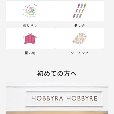
刺しゅう
刺し子
編み物
ソーイング
初めての方へ