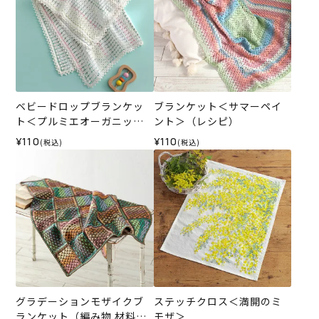
ベビードロップブランケッ
ブランケット＜サマーペイ
ト＜プルミエオーガニック
ント＞（レシピ）
コットン＞（レシピ）
¥110
¥110
(税込)
(税込)
グラデーションモザイクブ
ステッチクロス＜満開のミ
ランケット（編み物 材料セ
モザ＞